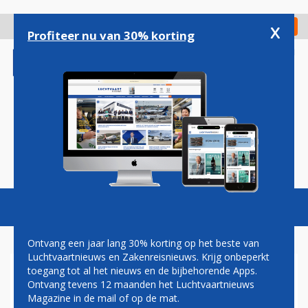
Overslaan
en
x
Digitaal Magazine
Registreer
Check in
naar
Profiteer nu van 30% korting
de
inhoud
gaan
Magazine
Podcasts
Vacatures
Toggl
naviga
Ontvang een jaar lang 30% korting op het beste van
Luchtvaartnieuws en Zakenreisnieuws. Krijg onbeperkt
toegang tot al het nieuws en de bijbehorende Apps.
WEER INCIDENT MET MAX 8
Ontvang tevens 12 maanden het Luchtvaartnieuws
VAN SOUTHWEST AIRLINES
Magazine in de mail of op de mat.