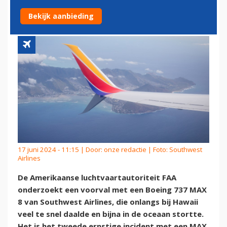
GEMELD
Bekijk aanbieding
17 juni 2024 - 11:15 | Door:
onze redactie
| Foto: Southwest
Airlines
De Amerikaanse luchtvaartautoriteit FAA
onderzoekt een voorval met een Boeing 737 MAX
8 van Southwest Airlines, die onlangs bij Hawaii
veel te snel daalde en bijna in de oceaan stortte.
Het is het tweede ernstige incident met een MAX