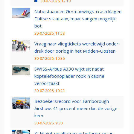
30-07-2026, 12:10
Nabestaanden Germanwings-crash klagen
Duitse staat aan, maar vangen mogelijk
bot
30-07-2026, 11:58
Vraag naar vliegtickets wereldwijd onder
druk door oorlog in het Midden-Oosten
30-07-2026, 10:36
SWISS-Airbus A330 wijkt uit nadat
koptelefoonoplader rook in cabine
veroorzaakt
30-07-2026, 10:23
Bezoekersrecord voor Farnborough
Airshow: 41 procent meer dan de vorige
keer
30-07-2026, 9:30
KLM ziet resultaten verbeteren, maar