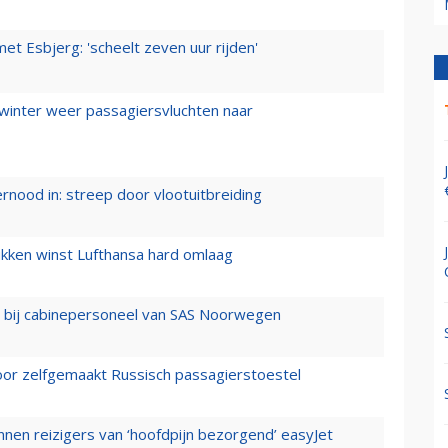
t Esbjerg: 'scheelt zeven uur rijden'
 winter weer passagiersvluchten naar
ernood in: streep door vlootuitbreiding
ukken winst Lufthansa hard omlaag
 bij cabinepersoneel van SAS Noorwegen
voor zelfgemaakt Russisch passagierstoestel
nen reizigers van ‘hoofdpijn bezorgend’ easyJet