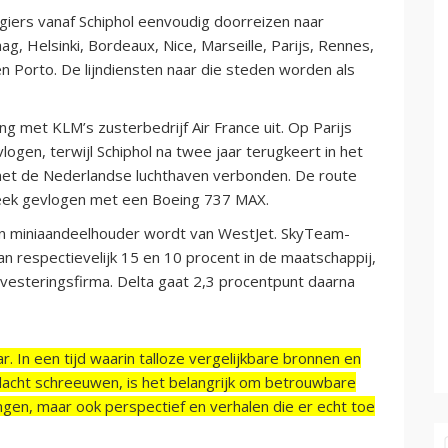
ers vanaf Schiphol eenvoudig doorreizen naar
, Helsinki, Bordeaux, Nice, Marseille, Parijs, Rennes,
en Porto. De lijndiensten naar die steden worden als
 met KLM’s zusterbedrijf Air France uit. Op Parijs
ogen, terwijl Schiphol na twee jaar terugkeert in het
et de Nederlandse luchthaven verbonden. De route
 week gevlogen met een Boeing 737 MAX.
en miniaandeelhouder wordt van WestJet. SkyTeam-
n respectievelijk 15 en 10 procent in de maatschappij,
vesteringsfirma. Delta gaat 2,3 procentpunt daarna
r. In een tijd waarin talloze vergelijkbare bronnen en
acht schreeuwen, is het belangrijk om betrouwbare
ngen, maar ook perspectief en verhalen die er echt toe