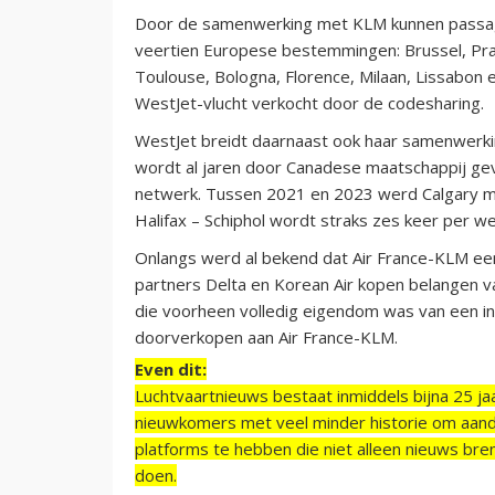
Door de samenwerking met KLM kunnen passagi
veertien Europese bestemmingen: Brussel, Praag
Toulouse, Bologna, Florence, Milaan, Lissabon 
WestJet-vlucht verkocht door de codesharing.
WestJet breidt daarnaast ook haar samenwerking
wordt al jaren door Canadese maatschappij gevl
netwerk. Tussen 2021 en 2023 werd Calgary m
Halifax – Schiphol wordt straks zes keer per
Onlangs werd al bekend dat Air France-KLM e
partners Delta en Korean Air kopen belangen va
die voorheen volledig eigendom was van een in
doorverkopen aan Air France-KLM.
Even dit:
Luchtvaartnieuws bestaat inmiddels bijna 25 jaa
nieuwkomers met veel minder historie om aand
platforms te hebben die niet alleen nieuws bre
doen.