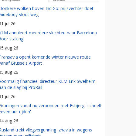
Donkere wolken boven IndiGo: prijsvechter doet
widebody-vloot weg
31 jul 26
KLM annuleert meerdere vluchten naar Barcelona
door staking
05 aug 26
Transavia opent komende winter nieuwe route
vanaf Brussels Airport
05 aug 26
Voormalig financieel directeur KLM Erik Swelheim
aan de slag bij ProRail
31 jul 26
Groningen vanaf nu verbonden met Esbjerg: 'scheelt
zeven uur rijden'
04 aug 26
Rusland trekt vliegvergunning Izhavia in wegens
zorgen over veiligheid