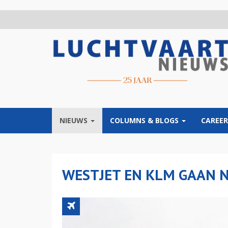
Overslaan
en
naar
de
inhoud
gaan
NIEUWS
COLUMNS & BLOGS
CAREER
WESTJET EN KLM GAAN