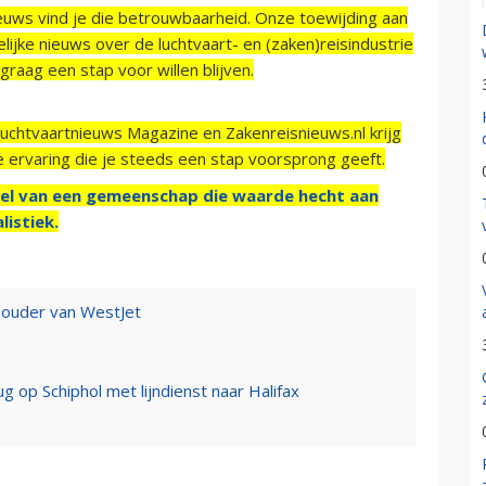
ieuws vind je die betrouwbaarheid. Onze toewijding aan
ijke nieuws over de luchtvaart- en (zaken)reisindustrie
raag een stap voor willen blijven.
Luchtvaartnieuws Magazine en Zakenreisnieuws.nl krijg
e ervaring die je steeds een stap voorsprong geeft.
el van een gemeenschap die waarde hecht aan
listiek.
houder van WestJet
g op Schiphol met lijndienst naar Halifax