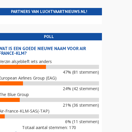
PARTNERS VAN LUCHTVAARTNIEUWS.NL!
POLL
WAT IS EEN GOEDE NIEUWE NAAM VOOR AIR
FRANCE-KLM?
Verzin alsjeblieft iets anders
47% (81 stemmen)
European Airlines Group (EAG)
24% (42 stemmen)
The Blue Group
21% (36 stemmen)
Air-France-KLM-SAS(-TAP)
6% (11 stemmen)
Totaal aantal stemmen: 170