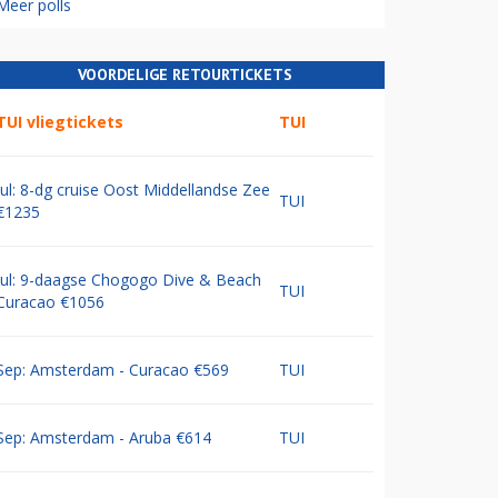
Meer polls
VOORDELIGE RETOURTICKETS
TUI vliegtickets
TUI
Jul: 8-dg cruise Oost Middellandse Zee
TUI
€1235
Jul: 9-daagse Chogogo Dive & Beach
TUI
Curacao €1056
Sep: Amsterdam - Curacao €569
TUI
Sep: Amsterdam - Aruba €614
TUI