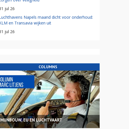
31 jul 26
Luchthavens Napels maand dicht voor onderhoud:
KLM en Transavia wijken uit
31 jul 26
COLUMNS
MIJNBOUW, EU EN LUCHTVAART