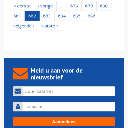
« eerste
‹ vorige
…
678
679
680
681
682
683
684
685
686
volgende ›
laatste »
Meld u aan voor de
nieuwsbrief