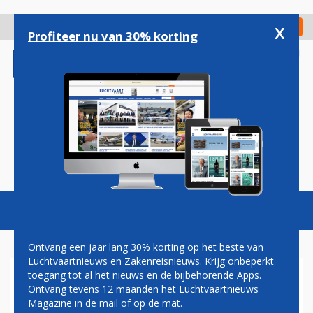
Overslaan
en
x
Digitaal Magazine
Registreer
Check in
naar
Profiteer nu van 30% korting
de
inhoud
gaan
Magazine
Podcasts
Vacatures
Toggl
naviga
Ontvang een jaar lang 30% korting op het beste van
Luchtvaartnieuws en Zakenreisnieuws. Krijg onbeperkt
toegang tot al het nieuws en de bijbehorende Apps.
AIRLINES
Ontvang tevens 12 maanden het Luchtvaartnieuws
Magazine in de mail of op de mat.