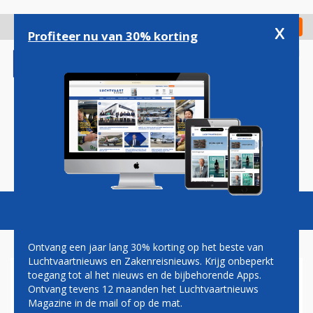
Overslaan
en
x
Digitaal Magazine
Registreer
Check in
naar
Profiteer nu van 30% korting
de
inhoud
gaan
Magazine
Podcasts
Vacatures
Toggl
naviga
Ontvang een jaar lang 30% korting op het beste van
Luchtvaartnieuws en Zakenreisnieuws. Krijg onbeperkt
toegang tot al het nieuws en de bijbehorende Apps.
QATAR AIRWAYS TOESTEL
Ontvang tevens 12 maanden het Luchtvaartnieuws
MAAKT NOODLANDING NA
Magazine in de mail of op de mat.