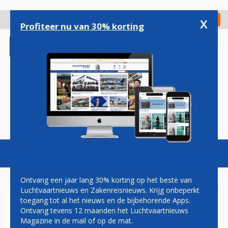
Overslaan
en
x
Digitaal Magazine
Registreer
Check in
naar
Profiteer nu van 30% korting
de
inhoud
gaan
Magazine
Podcasts
Vacatures
Toggl
naviga
Ontvang een jaar lang 30% korting op het beste van
Luchtvaartnieuws en Zakenreisnieuws. Krijg onbeperkt
toegang tot al het nieuws en de bijbehorende Apps.
ANVR GEMATIGD POSITIEF
Ontvang tevens 12 maanden het Luchtvaartnieuws
OVER BEHEERSEN VAN
Magazine in de mail of op de mat.