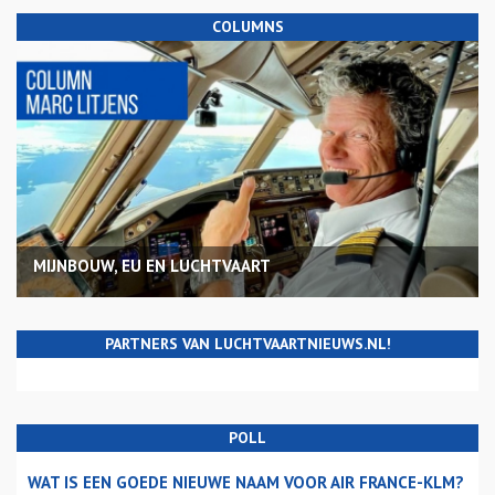
COLUMNS
MIJNBOUW, EU EN LUCHTVAART
PARTNERS VAN LUCHTVAARTNIEUWS.NL!
POLL
WAT IS EEN GOEDE NIEUWE NAAM VOOR AIR FRANCE-KLM?