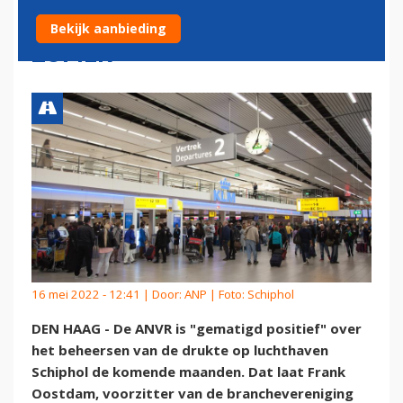
DRUKTE OP SCHIPHOL DEZE
Bekijk aanbieding
ZOMER
16 mei 2022 - 12:41 | Door:
ANP
| Foto: Schiphol
DEN HAAG - De ANVR is "gematigd positief" over
het beheersen van de drukte op luchthaven
Schiphol de komende maanden. Dat laat Frank
Oostdam, voorzitter van de branchevereniging