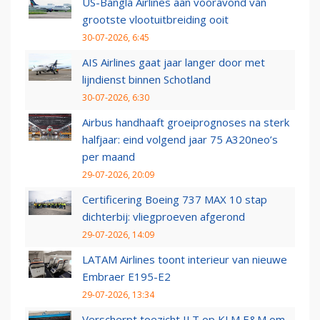
US-Bangla Airlines aan vooravond van
grootste vlootuitbreiding ooit
30-07-2026, 6:45
AIS Airlines gaat jaar langer door met
lijndienst binnen Schotland
30-07-2026, 6:30
Airbus handhaaft groeiprognoses na sterk
halfjaar: eind volgend jaar 75 A320neo’s
per maand
29-07-2026, 20:09
Certificering Boeing 737 MAX 10 stap
dichterbij: vliegproeven afgerond
29-07-2026, 14:09
LATAM Airlines toont interieur van nieuwe
Embraer E195-E2
29-07-2026, 13:34
Verscherpt toezicht ILT op KLM E&M om