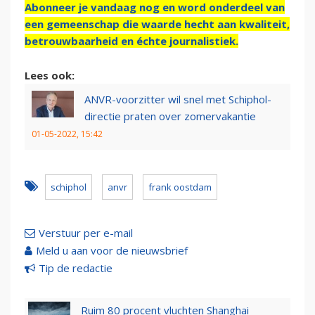
Abonneer je vandaag nog en word onderdeel van
een gemeenschap die waarde hecht aan kwaliteit,
betrouwbaarheid en échte journalistiek.
Lees ook:
ANVR-voorzitter wil snel met Schiphol-
directie praten over zomervakantie
01-05-2022, 15:42
schiphol
anvr
frank oostdam
Verstuur per e-mail
Meld u aan voor de nieuwsbrief
Tip de redactie
Ruim 80 procent vluchten Shanghai