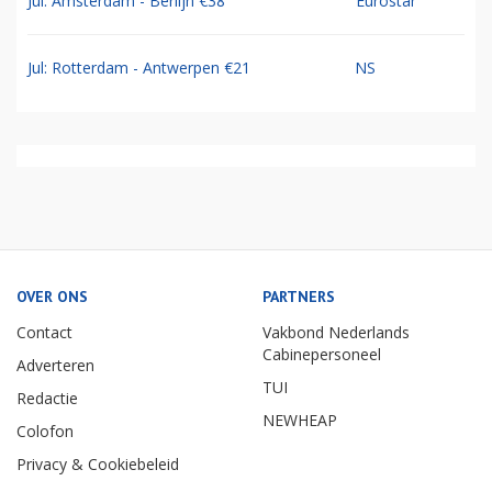
Jul: Amsterdam - Berlijn €38
Eurostar
Jul: Rotterdam - Antwerpen €21
NS
OVER ONS
PARTNERS
Contact
Vakbond Nederlands
Cabinepersoneel
Adverteren
TUI
Redactie
NEWHEAP
Colofon
Privacy & Cookiebeleid