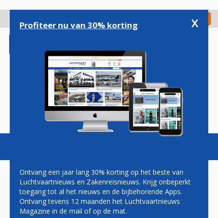
Overslaan
en
x
Digitaal Magazine
Registreer
Check in
naar
Profiteer nu van 30% korting
de
inhoud
gaan
Magazine
Podcasts
Vacatures
Toggl
naviga
Ontvang een jaar lang 30% korting op het beste van
Luchtvaartnieuws en Zakenreisnieuws. Krijg onbeperkt
toegang tot al het nieuws en de bijbehorende Apps.
DEMONSTRATIE OP
Ontvang tevens 12 maanden het Luchtvaartnieuws
SCHIPHOL TEGEN
Magazine in de mail of op de mat.