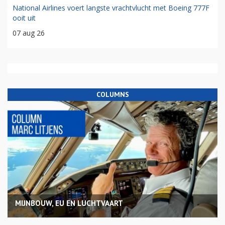
National Airlines voert langste vrachtvlucht met Boeing 777F
ooit uit
07 aug 26
COLUMNS
MIJNBOUW, EU EN LUCHTVAART