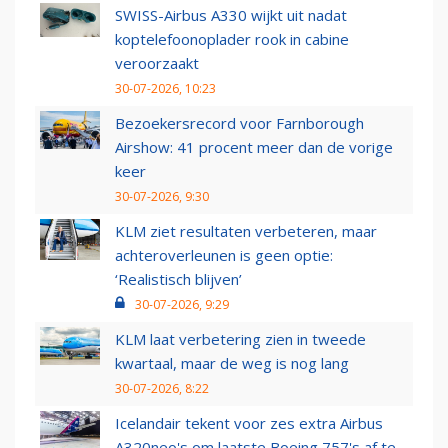
SWISS-Airbus A330 wijkt uit nadat
koptelefoonoplader rook in cabine
veroorzaakt
30-07-2026, 10:23
Bezoekersrecord voor Farnborough
Airshow: 41 procent meer dan de vorige
keer
30-07-2026, 9:30
KLM ziet resultaten verbeteren, maar
achteroverleunen is geen optie:
‘Realistisch blijven’
30-07-2026, 9:29
KLM laat verbetering zien in tweede
kwartaal, maar de weg is nog lang
30-07-2026, 8:22
Icelandair tekent voor zes extra Airbus
A320neo's om laatste Boeing 757's af te