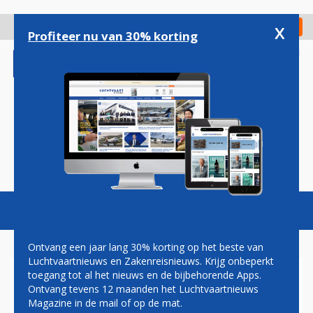
Overslaan
en
x
Digitaal Magazine
Registreer
Check in
naar
Profiteer nu van 30% korting
de
inhoud
gaan
Magazine
Podcasts
Vacatures
Toggl
naviga
Ontvang een jaar lang 30% korting op het beste van
Luchtvaartnieuws en Zakenreisnieuws. Krijg onbeperkt
toegang tot al het nieuws en de bijbehorende Apps.
KLM WEIGERT PASSAGIERS
Ontvang tevens 12 maanden het Luchtvaartnieuws
NAAR VS
Magazine in de mail of op de mat.