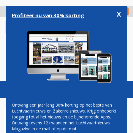
Overslaan
en
x
Digitaal Magazine
Registreer
Check in
naar
Profiteer nu van 30% korting
de
inhoud
gaan
Magazine
Podcasts
Vacatures
Toggl
naviga
Ontvang een jaar lang 30% korting op het beste van
Luchtvaartnieuws en Zakenreisnieuws. Krijg onbeperkt
toegang tot al het nieuws en de bijbehorende Apps.
DEZE WEEK
Ontvang tevens 12 maanden het Luchtvaartnieuws
'GEZONDHEIDSWEEK' OP
Magazine in de mail of op de mat.