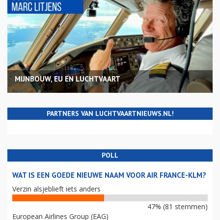
MIJNBOUW, EU EN LUCHTVAART
PARTNERS VAN LUCHTVAARTNIEUWS.NL!
POLL
WAT IS EEN GOEDE NIEUWE NAAM VOOR AIR FRANCE-KLM?
Verzin alsjeblieft iets anders
47% (81 stemmen)
European Airlines Group (EAG)