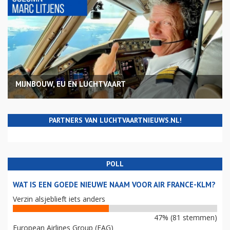
MIJNBOUW, EU EN LUCHTVAART
PARTNERS VAN LUCHTVAARTNIEUWS.NL!
POLL
WAT IS EEN GOEDE NIEUWE NAAM VOOR AIR FRANCE-KLM?
Verzin alsjeblieft iets anders
47% (81 stemmen)
European Airlines Group (EAG)