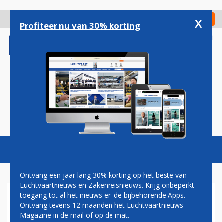
Overslaan
en
x
Digitaal Magazine
Registreer
Check in
naar
Profiteer nu van 30% korting
de
inhoud
gaan
Magazine
Podcasts
Vacatures
Toggl
naviga
Ontvang een jaar lang 30% korting op het beste van
Luchtvaartnieuws en Zakenreisnieuws. Krijg onbeperkt
toegang tot al het nieuws en de bijbehorende Apps.
EINDHOVEN AIRPORT: KOM
Ontvang tevens 12 maanden het Luchtvaartnieuws
EXTRA OP TIJD
Magazine in de mail of op de mat.