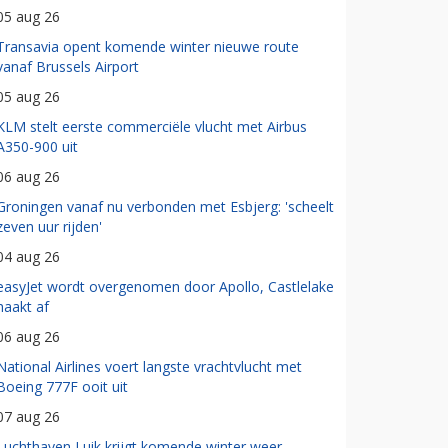
05 aug 26
Transavia opent komende winter nieuwe route
vanaf Brussels Airport
05 aug 26
KLM stelt eerste commerciële vlucht met Airbus
A350-900 uit
06 aug 26
Groningen vanaf nu verbonden met Esbjerg: 'scheelt
zeven uur rijden'
04 aug 26
easyJet wordt overgenomen door Apollo, Castlelake
haakt af
06 aug 26
National Airlines voert langste vrachtvlucht met
Boeing 777F ooit uit
07 aug 26
Luchthaven Luik krijgt komende winter weer