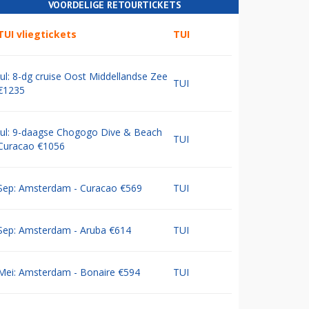
VOORDELIGE RETOURTICKETS
TUI vliegtickets
TUI
Jul: 8-dg cruise Oost Middellandse Zee
TUI
€1235
Jul: 9-daagse Chogogo Dive & Beach
TUI
Curacao €1056
Sep: Amsterdam - Curacao €569
TUI
Sep: Amsterdam - Aruba €614
TUI
Mei: Amsterdam - Bonaire €594
TUI