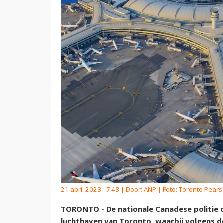
21 april 2023 - 7:43 | Door:
ANP
| Foto: Toronto Pearso
TORONTO - De nationale Canadese politie 
luchthaven van Toronto, waarbij volgens de