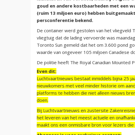
goud en andere kostbaarheden met een waa
(ruim 13 miljoen euro) hebben buitgemaakt.
persconferentie bekend.
De container werd gestolen van het vliegveld T
vliegtuig dat de lading vervoerde was maandag
Toronto Sun gemeld dat het om 3.600 pond gou
waarde van ongeveer 105 miljoen Canadese dol
De politie heeft The Royal Canadian Mounted P
Even dit:
Luchtvaartnieuws bestaat inmiddels bijna 25 jaa
nieuwkomers met veel minder historie om aand
platforms te hebben die niet alleen nieuws bre
doen.
Bij Luchtvaartnieuws en zustersite Zakenreisn
het leveren van het meest actuele en onafhankel
maakt ons een onmisbare bron voor lezers die g
Abonneer je voor exclusieve content: