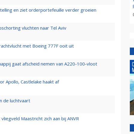
elling en ziet orderportefeuille verder groeien
chorting vluchten naar Tel Aviv
vrachtvlucht met Boeing 777F ooit uit
happij gaat afscheid nemen van A220-100-vloot
 Apollo, Castlelake haakt af
n de luchtvaart
t vliegveld Maastricht zich aan bij ANVR