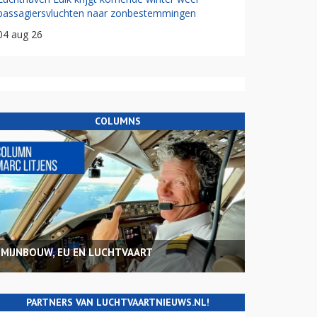
passagiersvluchten naar zonbestemmingen
04 aug 26
COLUMNS
MIJNBOUW, EU EN LUCHTVAART
PARTNERS VAN LUCHTVAARTNIEUWS.NL!