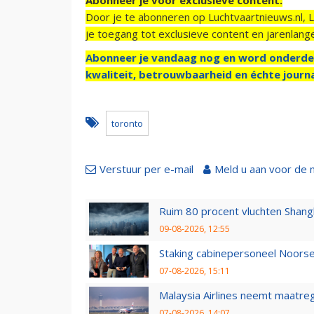
Door je te abonneren op Luchtvaartnieuws.nl, 
je toegang tot exclusieve content en jarenlang
Abonneer je vandaag nog en word onderde
kwaliteit, betrouwbaarheid en échte journa
toronto
Verstuur per e-mail
Meld u aan voor de 
Ruim 80 procent vluchten Shang
09-08-2026, 12:55
Staking cabinepersoneel Noorse
07-08-2026, 15:11
Malaysia Airlines neemt maatreg
07-08-2026, 14:07