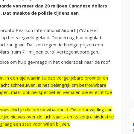
rde van meer dan 20 miljoen Canadese dollars
 Dat maakte de politie tijdens een
oronto Pearson International Airport (YYZ). Het
 op het vliegveld geland. Donderdag had dagblad
d zou gaan. Dat zou tegen de huidige prijzen een
lars (ruim 71 miljoen euro) vertegenwoordigen.
olice om hulp gevraagd in het onderzoek naar de roof.
r. In een tijd waarin talloze vergelijkbare bronnen en
acht schreeuwen, is het belangrijk om betrouwbare
ngen, maar ook perspectief en verhalen die er echt toe
ieuws vind je die betrouwbaarheid. Onze toewijding aan
ijke nieuws over de luchtvaart- en (zaken)reisindustrie
raag een stap voor willen blijven.