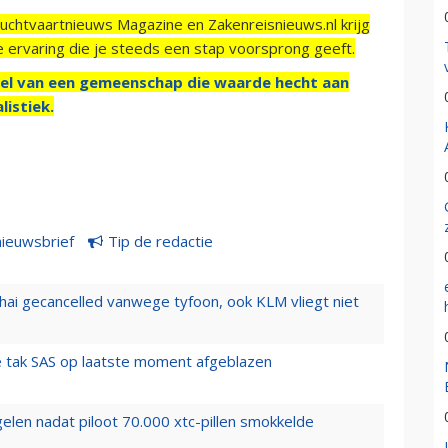
Luchtvaartnieuws Magazine en Zakenreisnieuws.nl krijg
e ervaring die je steeds een stap voorsprong geeft.
el van een gemeenschap die waarde hecht aan
listiek.
nieuwsbrief
Tip de redactie
hai gecancelled vanwege tyfoon, ook KLM vliegt niet
 tak SAS op laatste moment afgeblazen
elen nadat piloot 70.000 xtc-pillen smokkelde