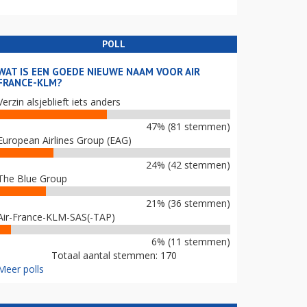
POLL
WAT IS EEN GOEDE NIEUWE NAAM VOOR AIR
FRANCE-KLM?
Verzin alsjeblieft iets anders
47% (81 stemmen)
European Airlines Group (EAG)
24% (42 stemmen)
The Blue Group
21% (36 stemmen)
Air-France-KLM-SAS(-TAP)
6% (11 stemmen)
Totaal aantal stemmen: 170
Meer polls