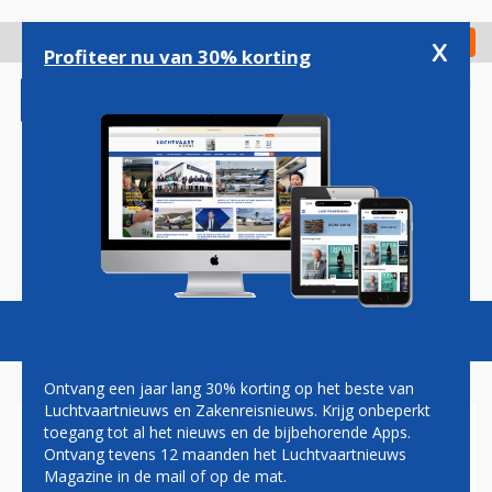
Overslaan
en
x
Digitaal Magazine
Registreer
Check in
naar
Profiteer nu van 30% korting
de
inhoud
gaan
Magazine
Podcasts
Vacatures
Toggl
naviga
Ontvang een jaar lang 30% korting op het beste van
Luchtvaartnieuws en Zakenreisnieuws. Krijg onbeperkt
toegang tot al het nieuws en de bijbehorende Apps.
GROENLINKS WIL VIA
Ontvang tevens 12 maanden het Luchtvaartnieuws
AMSTERDAM LELYSTAD
Magazine in de mail of op de mat.