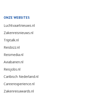
ONZE WEBSITES
Luchtvaartnieuws.nl
Zakenreisnieuws.nl
Triptalk.nl
Reisbizz.nl
Reismedia.nl
Aviabanen.nl
Reisjobs.nl
Caribisch Nederland.nl
Careerexperience.nl
Zakenreisawards.nl