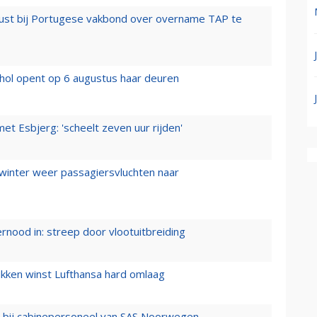
rust bij Portugese vakbond over overname TAP te
hol opent op 6 augustus haar deuren
t Esbjerg: 'scheelt zeven uur rijden'
 winter weer passagiersvluchten naar
ernood in: streep door vlootuitbreiding
ukken winst Lufthansa hard omlaag
 bij cabinepersoneel van SAS Noorwegen