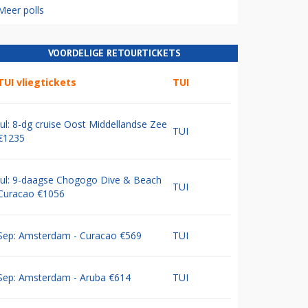
Meer polls
VOORDELIGE RETOURTICKETS
TUI vliegtickets
TUI
Jul: 8-dg cruise Oost Middellandse Zee
TUI
€1235
Jul: 9-daagse Chogogo Dive & Beach
TUI
Curacao €1056
Sep: Amsterdam - Curacao €569
TUI
Sep: Amsterdam - Aruba €614
TUI