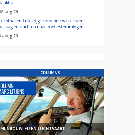
haakt af
06 aug 26
Luchthaven Luik krijgt komende winter weer
passagiersvluchten naar zonbestemmingen
04 aug 26
COLUMNS
MIJNBOUW, EU EN LUCHTVAART