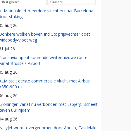
Best gelezen
Crashes
KLM annuleert meerdere vluchten naar Barcelona
door staking
05 aug 26
Donkere wolken boven IndiGo: prijsvechter doet
widebody-vloot weg
31 jul 26
Transavia opent komende winter nieuwe route
vanaf Brussels Airport
05 aug 26
KLM stelt eerste commerciële vlucht met Airbus
A350-900 uit
06 aug 26
Groningen vanaf nu verbonden met Esbjerg: 'scheelt
zeven uur rijden'
04 aug 26
easyJet wordt overgenomen door Apollo, Castlelake