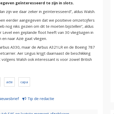
geven geïnteresseerd te zijn in slots.
an zijn we daar zeker in geïnteresseerd”, aldus Walsh.
bben eerder aangegeven dat we positieve omzetcijfers
eb nog niks gezien om dit te moeten bijstellen”, aldus
 Level een geplande floot heeft van 30 vliegtuigen in
 en naar Azië gaat vliegen.
Airbus A330, maar de Airbus A321LR en de Boeing 787
tcarrier. Aer Lingus krijgt daarnaast de beschikking
t volgens Walsh ook interessant is voor zowel British
acte
capa
nieuwsbrief
Tip de redactie
 tak SAS op laatste moment afgeblazen