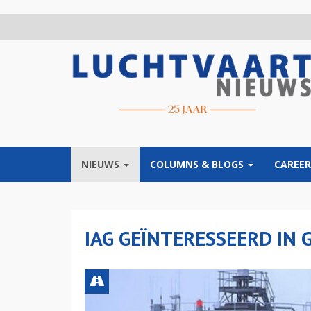
Overslaan
en
naar
de
inhoud
gaan
NIEUWS
COLUMNS & BLOGS
CAREER
IAG GEÏNTERESSEERD IN