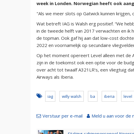
week in Londen. Norwegian heeft ook aange
"Als we meer slots op Gatwick kunnen krijgen, d
Wat betreft IAG is Walsh erg positief. “We he
in de tweede helft van 2017 verwachten en ik h
de topman. Ook gaf hij aan dat low-cost dochter
2022 en voornamelijk op secundaire vliegvelden
Op het moment opereert Level alleen met de 
zijn in de toekomst ook een optie voor de budge
over acht tot twaalf A321LR’s, een vliegtuig da
Airways als Iberia.
iag
willy walsh
ba
iberia
level
Verstuur per e-mail
Meld u aan voor de 
Staking cabinepersoneel Noorse