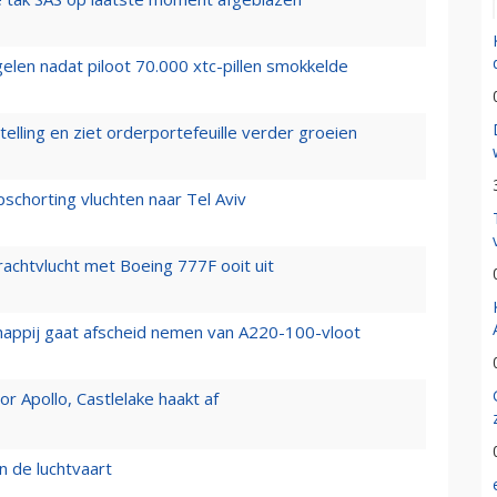
elen nadat piloot 70.000 xtc-pillen smokkelde
elling en ziet orderportefeuille verder groeien
chorting vluchten naar Tel Aviv
vrachtvlucht met Boeing 777F ooit uit
happij gaat afscheid nemen van A220-100-vloot
 Apollo, Castlelake haakt af
n de luchtvaart