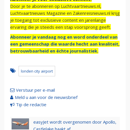
Door je te abonneren op Luchtvaartnieuws.nl,
Luchtvaartnieuws Magazine en Zakenreisnieuws.nl krijg
je toegang tot exclusieve content en jarenlange
ervaring die je steeds een stap voorsprong geeft.
Abonneer je vandaag nog en word onderdeel van
een gemeenschap die waarde hecht aan kwaliteit,
betrouwbaarheid en échte journalistiek.
londen city airport
Verstuur per e-mail
Meld u aan voor de nieuwsbrief
Tip de redactie
easyJet wordt overgenomen door Apollo,
Castlelake haakt af