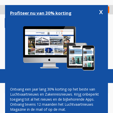
Overslaan
en
x
Digitaal Magazine
Registreer
Check in
naar
Profiteer nu van 30% korting
de
inhoud
gaan
Magazine
Podcasts
Vacatures
Toggl
naviga
Ontvang een jaar lang 30% korting op het beste van
Luchtvaartnieuws en Zakenreisnieuws. Krijg onbeperkt
toegang tot al het nieuws en de bijbehorende Apps.
KLM EN BA BEZORGEN
Ontvang tevens 12 maanden het Luchtvaartnieuws
LONDEN CITY AIRPORT
Magazine in de mail of op de mat.