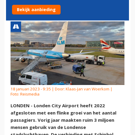
STEVIGE GROEICIJFERS
Bekijk aanbieding
18 januari 2023 - 9:35 | Door:
Klaas-Jan van Woerkom
|
Foto: Reismedia
LONDEN - Londen City Airport heeft 2022
afgesloten met een flinke groei van het aantal
passagiers. Vorig jaar maakten ruim 3 miljoen
mensen gebruik van de Londense
stadsluchthaven. De verbinding met Schiphol,