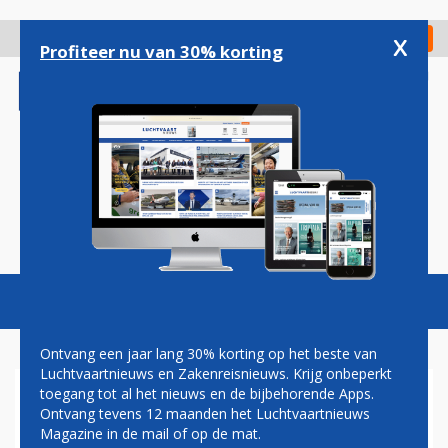
Overslaan
en
x
Digitaal Magazine
Registreer
Check in
naar
Profiteer nu van 30% korting
de
inhoud
gaan
Magazine
Podcasts
Vacatures
Toggl
naviga
Ontvang een jaar lang 30% korting op het beste van
Luchtvaartnieuws en Zakenreisnieuws. Krijg onbeperkt
toegang tot al het nieuws en de bijbehorende Apps.
MEER PASSAGIERS ZAVENTEM
Ontvang tevens 12 maanden het Luchtvaartnieuws
DANKZIJ CHARTERVLUCHTEN
Magazine in de mail of op de mat.