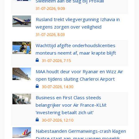
Swelheim aan de slag bij ProRail
31-07-2026, 9:09
Rusland trekt vliegvergunning Izhavia in
wegens zorgen over veiligheid
31-07-2026, 8:03
Wachttijd afgifte onderhoudslicenties
monteurs neemt af, maar krapte blijft
31-07-2026, 7:15
MAA houdt deur voor Ryanair en Wizz Air
open tijdens sluiting Charleroi Airport
30-07-2026, 14:30
Business en First Class steeds
belangrijker voor Air France-KLM:
‘investering betaalt zich uit’
30-07-2026, 12:10
Nabestaanden Germanwings-crash klagen
Duitse staat aan, maar vangen mogelijk