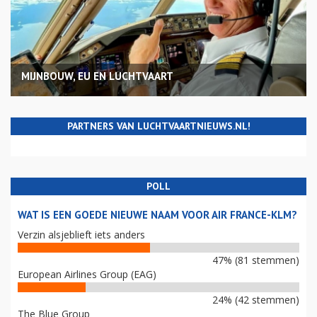
MIJNBOUW, EU EN LUCHTVAART
PARTNERS VAN LUCHTVAARTNIEUWS.NL!
POLL
WAT IS EEN GOEDE NIEUWE NAAM VOOR AIR FRANCE-KLM?
Verzin alsjeblieft iets anders
47% (81 stemmen)
European Airlines Group (EAG)
24% (42 stemmen)
The Blue Group