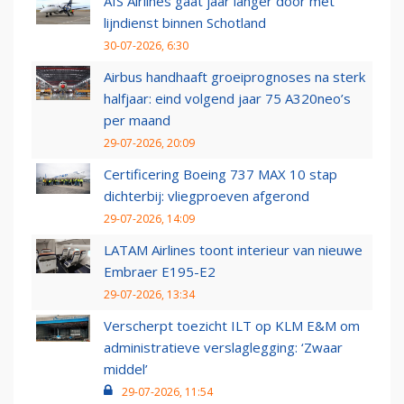
AIS Airlines gaat jaar langer door met
lijndienst binnen Schotland
30-07-2026, 6:30
Airbus handhaaft groeiprognoses na sterk
halfjaar: eind volgend jaar 75 A320neo’s
per maand
29-07-2026, 20:09
Certificering Boeing 737 MAX 10 stap
dichterbij: vliegproeven afgerond
29-07-2026, 14:09
LATAM Airlines toont interieur van nieuwe
Embraer E195-E2
29-07-2026, 13:34
Verscherpt toezicht ILT op KLM E&M om
administratieve verslaglegging: ‘Zwaar
middel’
29-07-2026, 11:54