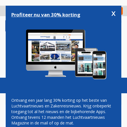
Overslaan
en
x
Digitaal Magazine
Registreer
Check in
naar
Profiteer nu van 30% korting
de
inhoud
gaan
Magazine
Podcasts
Vacatures
Toggl
naviga
Ontvang een jaar lang 30% korting op het beste van
Luchtvaartnieuws en Zakenreisnieuws. Krijg onbeperkt
toegang tot al het nieuws en de bijbehorende Apps.
OVERLAST DOOR SNEEUW OP
Ontvang tevens 12 maanden het Luchtvaartnieuws
SCHIPHOL EN ELDERS
Magazine in de mail of op de mat.