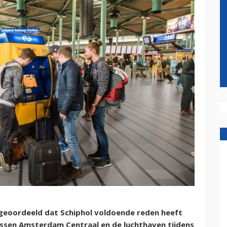
 geoordeeld dat Schiphol voldoende reden heeft
ussen Amsterdam Centraal en de luchthaven tijdens