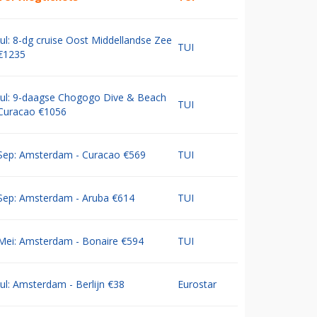
Jul: 8-dg cruise Oost Middellandse Zee
TUI
€1235
Jul: 9-daagse Chogogo Dive & Beach
TUI
Curacao €1056
Sep: Amsterdam - Curacao €569
TUI
Sep: Amsterdam - Aruba €614
TUI
Mei: Amsterdam - Bonaire €594
TUI
Jul: Amsterdam - Berlijn €38
Eurostar