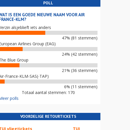
POLL
WAT IS EEN GOEDE NIEUWE NAAM VOOR AIR
FRANCE-KLM?
Verzin alsjeblieft iets anders
47% (81 stemmen)
European Airlines Group (EAG)
24% (42 stemmen)
The Blue Group
21% (36 stemmen)
Air-France-KLM-SAS(-TAP)
6% (11 stemmen)
Totaal aantal stemmen: 170
Meer polls
VOORDELIGE RETOURTICKETS
TUI vliegtickets
TUI