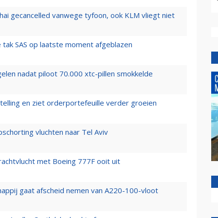
hai gecancelled vanwege tyfoon, ook KLM vliegt niet
 tak SAS op laatste moment afgeblazen
elen nadat piloot 70.000 xtc-pillen smokkelde
elling en ziet orderportefeuille verder groeien
chorting vluchten naar Tel Aviv
vrachtvlucht met Boeing 777F ooit uit
happij gaat afscheid nemen van A220-100-vloot