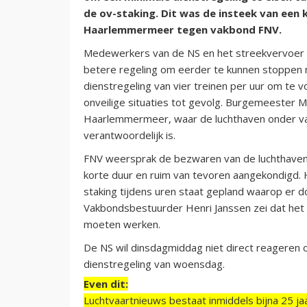
de ov-staking. Dit was de insteek van een
Haarlemmermeer tegen vakbond FNV.
Medewerkers van de NS en het streekvervoer 
betere regeling om eerder te kunnen stoppen 
dienstregeling van vier treinen per uur om te 
onveilige situaties tot gevolg. Burgemeester
Haarlemmermeer, waar de luchthaven onder valt, 
verantwoordelijk is.
FNV weersprak de bezwaren van de luchthaven.
korte duur en ruim van tevoren aangekondigd. H
staking tijdens uren staat gepland waarop er do
Vakbondsbestuurder Henri Janssen zei dat het
moeten werken.
De NS wil dinsdagmiddag niet direct reageren 
dienstregeling van woensdag.
Even dit:
Luchtvaartnieuws bestaat inmiddels bijna 25 jaa