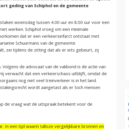
 kort geding van Schiphol en de gemeente
staken woensdag tussen 4.00 uur en 8.00 uur voor een
met werken. Schiphol vroeg om een minimale
voorkomen dat er een verkeersinfarct ontstaat met
 Marianne Schuurmans van de gemeente
zei tijdens de zitting dat als er iets gebeurt, zij
 Volgens de advocaat van de vakbond is de actie van
ij verwacht dat een verkeerschaos uitblijft, omdat de
orgaans nog niet veel treinverkeer is in het land.
 stakingsrecht wordt aangetast als er toch mensen
op de vraag wat de uitspraak betekent voor de
r. In een tijd waarin talloze vergelijkbare bronnen en