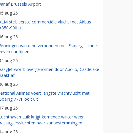
vanaf Brussels Airport
05 aug 26
KLM stelt eerste commerciële vlucht met Airbus
A350-900 uit
06 aug 26
Groningen vanaf nu verbonden met Esbjerg: 'scheelt
zeven uur rijden'
04 aug 26
easyJet wordt overgenomen door Apollo, Castlelake
haakt af
06 aug 26
National Airlines voert langste vrachtvlucht met
Boeing 777F ooit uit
07 aug 26
Luchthaven Luik krijgt komende winter weer
passagiersvluchten naar zonbestemmingen
04 aug 26