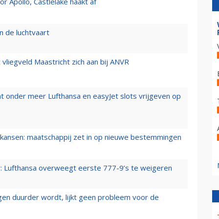
 Apollo, Castlelake haakt af
n de luchtvaart
t vliegveld Maastricht zich aan bij ANVR
t onder meer Lufthansa en easyJet slots vrijgeven op
ansen: maatschappij zet in op nieuwe bestemmingen
er: Lufthansa overweegt eerste 777-9’s te weigeren
iegen duurder wordt, lijkt geen probleem voor de