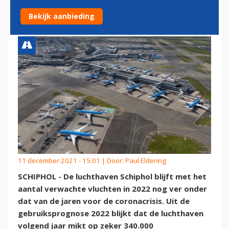
BASIS VAN SLOTUITGIFTE
Bekijk aanbieding
11 december 2021 - 15:01 | Door:
Paul Eldering
SCHIPHOL - De luchthaven Schiphol blijft met het
aantal verwachte vluchten in 2022 nog ver onder
dat van de jaren voor de coronacrisis. Uit de
gebruiksprognose 2022 blijkt dat de luchthaven
volgend jaar mikt op zeker 340.000