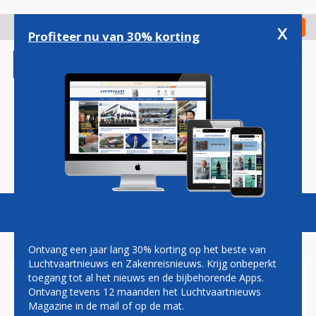
Overslaan
en
x
Digitaal Magazine
Registreer
Check in
naar
Profiteer nu van 30% korting
de
inhoud
gaan
Magazine
Podcasts
Vacatures
Toggl
naviga
Ontvang een jaar lang 30% korting op het beste van
Luchtvaartnieuws en Zakenreisnieuws. Krijg onbeperkt
toegang tot al het nieuws en de bijbehorende Apps.
SCHIPHOL KOMT OP 496.000
Ontvang tevens 12 maanden het Luchtvaartnieuws
STARTS EN LANDINGEN OP
Magazine in de mail of op de mat.