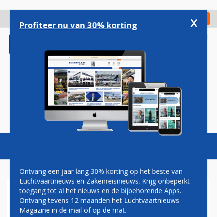
Overslaan
en
x
Digitaal Magazine
Registreer
Check in
naar
Profiteer nu van 30% korting
de
inhoud
gaan
Magazine
Podcasts
Vacatures
Toggl
naviga
Ontvang een jaar lang 30% korting op het beste van
Luchtvaartnieuws en Zakenreisnieuws. Krijg onbeperkt
toegang tot al het nieuws en de bijbehorende Apps.
TWAALF PROCENT MEER
Ontvang tevens 12 maanden het Luchtvaartnieuws
PASSAGIERS VOOR
Magazine in de mail of op de mat.