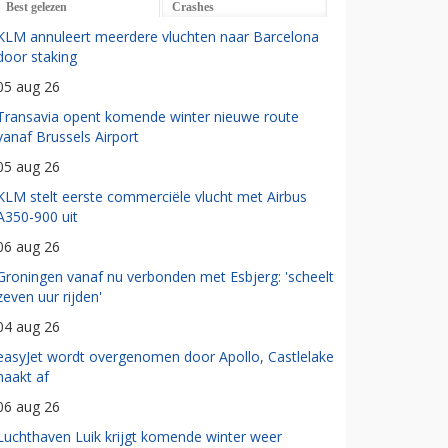
Best gelezen
Crashes
KLM annuleert meerdere vluchten naar Barcelona
door staking
05 aug 26
Transavia opent komende winter nieuwe route
vanaf Brussels Airport
05 aug 26
KLM stelt eerste commerciële vlucht met Airbus
A350-900 uit
06 aug 26
Groningen vanaf nu verbonden met Esbjerg: 'scheelt
zeven uur rijden'
04 aug 26
easyJet wordt overgenomen door Apollo, Castlelake
haakt af
06 aug 26
Luchthaven Luik krijgt komende winter weer