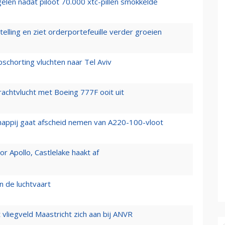
elen nadat piloot 70.000 xtc-pillen smokkelde
elling en ziet orderportefeuille verder groeien
chorting vluchten naar Tel Aviv
vrachtvlucht met Boeing 777F ooit uit
happij gaat afscheid nemen van A220-100-vloot
 Apollo, Castlelake haakt af
n de luchtvaart
t vliegveld Maastricht zich aan bij ANVR