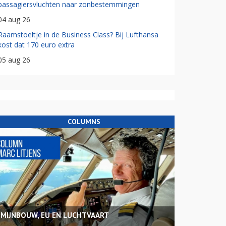
passagiersvluchten naar zonbestemmingen
04 aug 26
Raamstoeltje in de Business Class? Bij Lufthansa
kost dat 170 euro extra
05 aug 26
COLUMNS
MIJNBOUW, EU EN LUCHTVAART