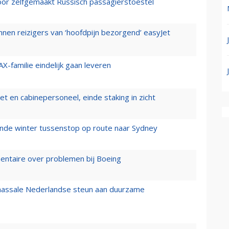
voor zelfgemaakt Russisch passagierstoestel
nen reizigers van ‘hoofdpijn bezorgend’ easyJet
X-familie eindelijk gaan leveren
t en cabinepersoneel, einde staking in zicht
mende winter tussenstop op route naar Sydney
mentaire over problemen bij Boeing
 massale Nederlandse steun aan duurzame