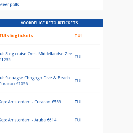
Meer polls
VOORDELIGE RETOURTICKETS
TUI vliegtickets
TUI
Jul: 8-dg cruise Oost Middellandse Zee
TUI
€1235
Jul: 9-daagse Chogogo Dive & Beach
TUI
Curacao €1056
Sep: Amsterdam - Curacao €569
TUI
Sep: Amsterdam - Aruba €614
TUI