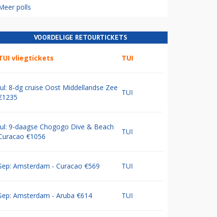
Meer polls
VOORDELIGE RETOURTICKETS
TUI vliegtickets
TUI
Jul: 8-dg cruise Oost Middellandse Zee
TUI
€1235
Jul: 9-daagse Chogogo Dive & Beach
TUI
Curacao €1056
Sep: Amsterdam - Curacao €569
TUI
Sep: Amsterdam - Aruba €614
TUI