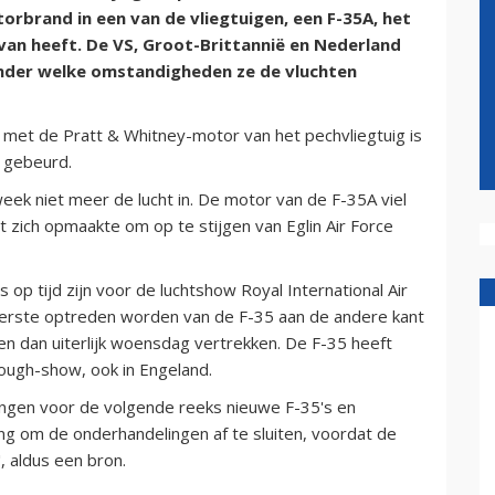
brand in een van de vliegtuigen, een F-35A, het
an heeft. De VS, Groot-Brittannië en Nederland
onder welke omstandigheden ze de vluchten
er met de Pratt & Whitney-motor van het pechvliegtuig is
s gebeurd.
week niet meer de lucht in. De motor van de F-35A viel
ot zich opmaakte om op te stijgen van Eglin Air Force
 op tijd zijn voor de luchtshow Royal International Air
 eerste optreden worden van de F-35 aan de andere kant
en dan uiterlijk woensdag vertrekken. De F-35 heeft
ough-show, ook in Engeland.
ngen voor de volgende reeks nieuwe F-35's en
ing om de onderhandelingen af te sluiten, voordat de
, aldus een bron.