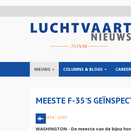
Overslaan
en
naar
de
inhoud
gaan
NIEUWS
COLUMNS & BLOGS
CAREER
MEESTE F-35'S GEÏNSPE
8 juli 2014 - 12:07
WASHINGTON - De meeste van de bijna honde