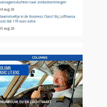
passagiersvluchten naar zonbestemmingen
04 aug 26
Raamstoeltje in de Business Class? Bij Lufthansa
kost dat 170 euro extra
05 aug 26
COLUMNS
MIJNBOUW, EU EN LUCHTVAART