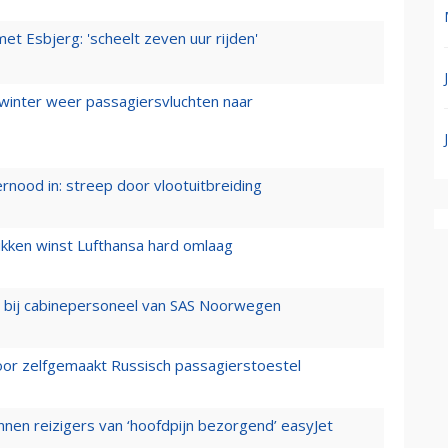
t Esbjerg: 'scheelt zeven uur rijden'
 winter weer passagiersvluchten naar
ernood in: streep door vlootuitbreiding
ukken winst Lufthansa hard omlaag
 bij cabinepersoneel van SAS Noorwegen
voor zelfgemaakt Russisch passagierstoestel
nen reizigers van ‘hoofdpijn bezorgend’ easyJet