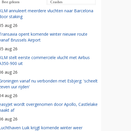
Best gelezen
Crashes
KLM annuleert meerdere vluchten naar Barcelona
door staking
05 aug 26
Transavia opent komende winter nieuwe route
vanaf Brussels Airport
05 aug 26
KLM stelt eerste commerciële vlucht met Airbus
A350-900 uit
06 aug 26
Groningen vanaf nu verbonden met Esbjerg: 'scheelt
zeven uur rijden'
04 aug 26
easyJet wordt overgenomen door Apollo, Castlelake
haakt af
06 aug 26
Luchthaven Luik krijgt komende winter weer