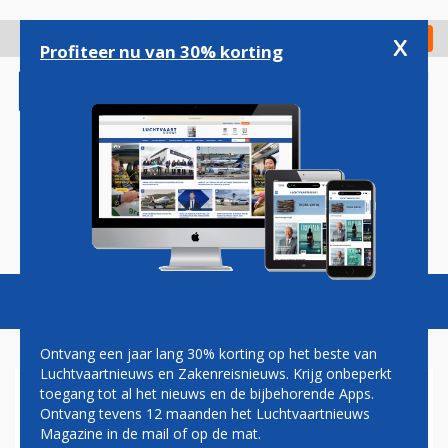
Overslaan
en
x
Digitaal Magazine
Registreer
Check in
naar
Profiteer nu van 30% korting
de
inhoud
gaan
Magazine
Podcasts
Vacatures
Toggl
naviga
Ontvang een jaar lang 30% korting op het beste van
Luchtvaartnieuws en Zakenreisnieuws. Krijg onbeperkt
toegang tot al het nieuws en de bijbehorende Apps.
OOK NEDERLANDSE F-35'S
Ontvang tevens 12 maanden het Luchtvaartnieuws
AAN DE GROND
Magazine in de mail of op de mat.