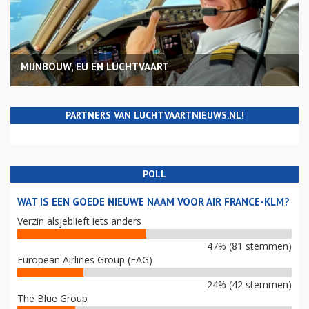
MIJNBOUW, EU EN LUCHTVAART
PARTNERS VAN LUCHTVAARTNIEUWS.NL!
POLL
WAT IS EEN GOEDE NIEUWE NAAM VOOR AIR FRANCE-KLM?
Verzin alsjeblieft iets anders
47% (81 stemmen)
European Airlines Group (EAG)
24% (42 stemmen)
The Blue Group