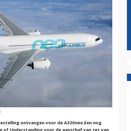
s
estelling ontvangen voor de A330neo.Een nog
of Understanding voor de aanschaf van zes van