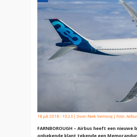
18 juli 2018 - 10:23 | Door:
Niek Vernooij
| Foto: Airbu
FARNBOROUGH – Airbus heeft een nieuwe b
onbekende klant tekende een Memorandum 