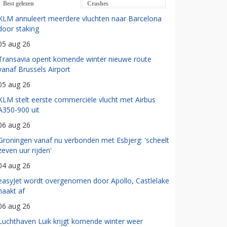
Best gelezen
Crashes
KLM annuleert meerdere vluchten naar Barcelona
door staking
05 aug 26
Transavia opent komende winter nieuwe route
vanaf Brussels Airport
05 aug 26
KLM stelt eerste commerciële vlucht met Airbus
A350-900 uit
06 aug 26
Groningen vanaf nu verbonden met Esbjerg: 'scheelt
zeven uur rijden'
04 aug 26
easyJet wordt overgenomen door Apollo, Castlelake
haakt af
06 aug 26
Luchthaven Luik krijgt komende winter weer