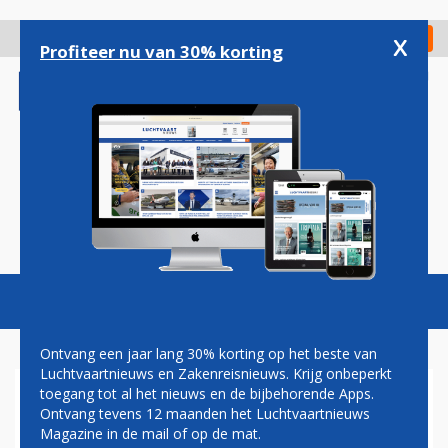
Overslaan
en
x
Digitaal Magazine
Registreer
Check in
naar
Profiteer nu van 30% korting
de
inhoud
gaan
Magazine
Podcasts
Vacatures
Toggl
naviga
Ontvang een jaar lang 30% korting op het beste van
Luchtvaartnieuws en Zakenreisnieuws. Krijg onbeperkt
toegang tot al het nieuws en de bijbehorende Apps.
CORENDON: GEEN TURKIJE-
Ontvang tevens 12 maanden het Luchtvaartnieuws
RECLAME MEER, HOTEL OPEN
Magazine in de mail of op de mat.