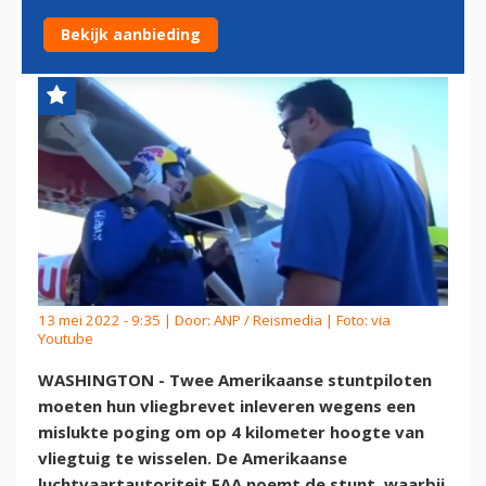
VLIEGBREVET
Bekijk aanbieding
13 mei 2022 - 9:35 | Door:
ANP / Reismedia
| Foto: via
Youtube
WASHINGTON - Twee Amerikaanse stuntpiloten
moeten hun vliegbrevet inleveren wegens een
mislukte poging om op 4 kilometer hoogte van
vliegtuig te wisselen. De Amerikaanse
luchtvaartautoriteit FAA noemt de stunt, waarbij