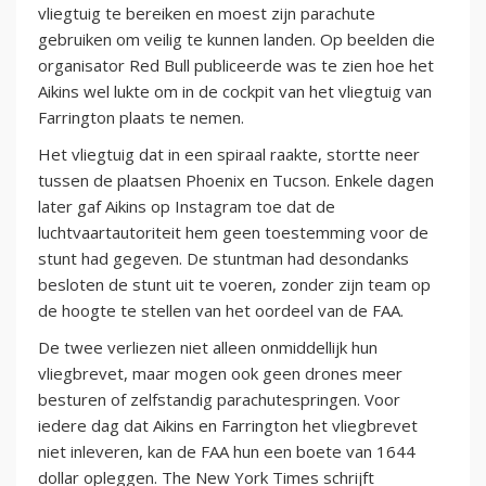
vliegtuig te bereiken en moest zijn parachute
gebruiken om veilig te kunnen landen. Op beelden die
organisator Red Bull publiceerde was te zien hoe het
Aikins wel lukte om in de cockpit van het vliegtuig van
Farrington plaats te nemen.
Het vliegtuig dat in een spiraal raakte, stortte neer
tussen de plaatsen Phoenix en Tucson. Enkele dagen
later gaf Aikins op Instagram toe dat de
luchtvaartautoriteit hem geen toestemming voor de
stunt had gegeven. De stuntman had desondanks
besloten de stunt uit te voeren, zonder zijn team op
de hoogte te stellen van het oordeel van de FAA.
De twee verliezen niet alleen onmiddellijk hun
vliegbrevet, maar mogen ook geen drones meer
besturen of zelfstandig parachutespringen. Voor
iedere dag dat Aikins en Farrington het vliegbrevet
niet inleveren, kan de FAA hun een boete van 1644
dollar opleggen. The New York Times schrijft