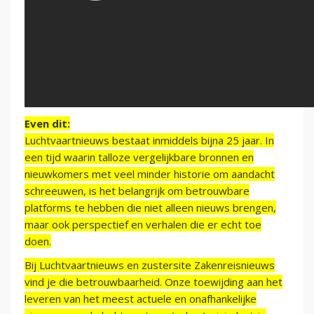
Even dit:
Luchtvaartnieuws bestaat inmiddels bijna 25 jaar. In
een tijd waarin talloze vergelijkbare bronnen en
nieuwkomers met veel minder historie om aandacht
schreeuwen, is het belangrijk om betrouwbare
platforms te hebben die niet alleen nieuws brengen,
maar ook perspectief en verhalen die er echt toe
doen.
Bij Luchtvaartnieuws en zustersite Zakenreisnieuws
vind je die betrouwbaarheid. Onze toewijding aan het
leveren van het meest actuele en onafhankelijke