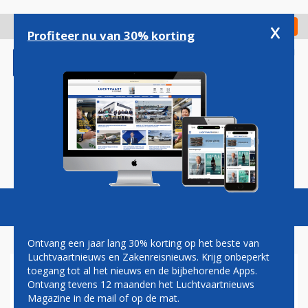
Overslaan
en
x
Digitaal Magazine
Registreer
Check in
naar
Profiteer nu van 30% korting
de
inhoud
gaan
Magazine
Podcasts
Vacatures
Toggl
naviga
Ontvang een jaar lang 30% korting op het beste van
Luchtvaartnieuws en Zakenreisnieuws. Krijg onbeperkt
toegang tot al het nieuws en de bijbehorende Apps.
MISLUKTE STUNT KOST
Ontvang tevens 12 maanden het Luchtvaartnieuws
AMERIKAANSE PILOTEN
Magazine in de mail of op de mat.