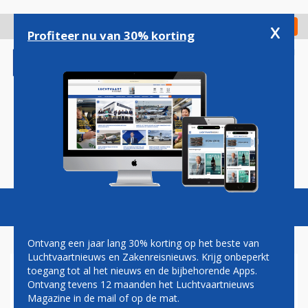
Overslaan
en
x
Digitaal Magazine
Registreer
Check in
naar
Profiteer nu van 30% korting
de
inhoud
gaan
Magazine
Podcasts
Vacatures
Toggl
naviga
Ontvang een jaar lang 30% korting op het beste van
Luchtvaartnieuws en Zakenreisnieuws. Krijg onbeperkt
toegang tot al het nieuws en de bijbehorende Apps.
NEDERLANDERS BOEKEN
Ontvang tevens 12 maanden het Luchtvaartnieuws
FORS MEER VAKANTIEREIZEN
Magazine in de mail of op de mat.