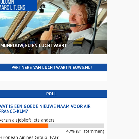
MIJNBOUW, EU EN LUCHTVAART
PARTNERS VAN LUCHTVAARTNIEUWS.NL!
POLL
WAT IS EEN GOEDE NIEUWE NAAM VOOR AIR
FRANCE-KLM?
Verzin alsjeblieft iets anders
47% (81 stemmen)
European Airlines Group (EAG)