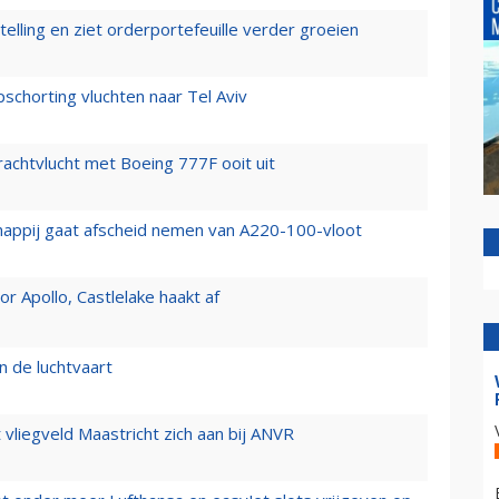
elling en ziet orderportefeuille verder groeien
chorting vluchten naar Tel Aviv
vrachtvlucht met Boeing 777F ooit uit
happij gaat afscheid nemen van A220-100-vloot
 Apollo, Castlelake haakt af
n de luchtvaart
t vliegveld Maastricht zich aan bij ANVR