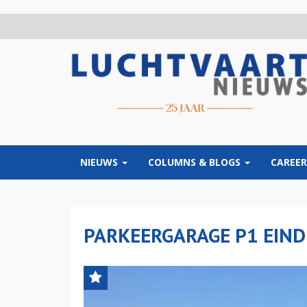
Overslaan
en
naar
de
inhoud
gaan
NIEUWS
COLUMNS & BLOGS
CAREER
PARKEERGARAGE P1 EIN