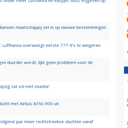
t onder meer Lufthansa en easyJet slots vrijgeven op
ansen: maatschappij zet in op nieuwe bestemmingen
er: Lufthansa overweegt eerste 777-9’s te weigeren
iegen duurder wordt, lijkt geen probleem voor de
ipzig zat vol met munitie'
lucht met Airbus A350-900 uit
 volgend jaar meer rechtstreekse vluchten vanaf