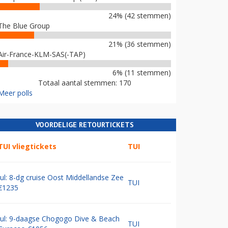
24% (42 stemmen)
The Blue Group
21% (36 stemmen)
Air-France-KLM-SAS(-TAP)
6% (11 stemmen)
Totaal aantal stemmen: 170
Meer polls
VOORDELIGE RETOURTICKETS
TUI vliegtickets
TUI
Jul: 8-dg cruise Oost Middellandse Zee
TUI
€1235
Jul: 9-daagse Chogogo Dive & Beach
TUI