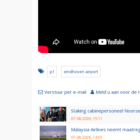
p1
eindhoven airport
Verstuur per e-mail
Meld u aan voor de 
Staking cabinepersoneel Noorse
07-08-2026, 15:11
Malaysia Airlines neemt maatreg
07-08-2026, 14:07