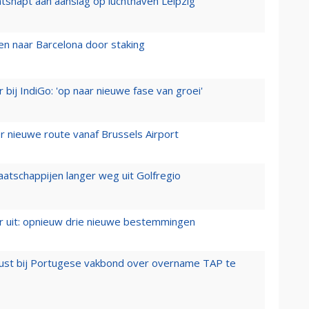
tsnapt aan aanslag op luchthaven Leipzig
n naar Barcelona door staking
 bij IndiGo: 'op naar nieuwe fase van groei'
 nieuwe route vanaf Brussels Airport
aatschappijen langer weg uit Golfregio
er uit: opnieuw drie nieuwe bestemmingen
rust bij Portugese vakbond over overname TAP te