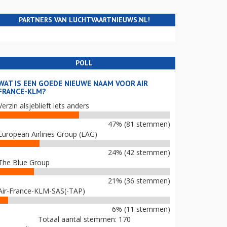
PARTNERS VAN LUCHTVAARTNIEUWS.NL!
POLL
WAT IS EEN GOEDE NIEUWE NAAM VOOR AIR
FRANCE-KLM?
Verzin alsjeblieft iets anders
47% (81 stemmen)
European Airlines Group (EAG)
24% (42 stemmen)
The Blue Group
21% (36 stemmen)
Air-France-KLM-SAS(-TAP)
6% (11 stemmen)
Totaal aantal stemmen: 170