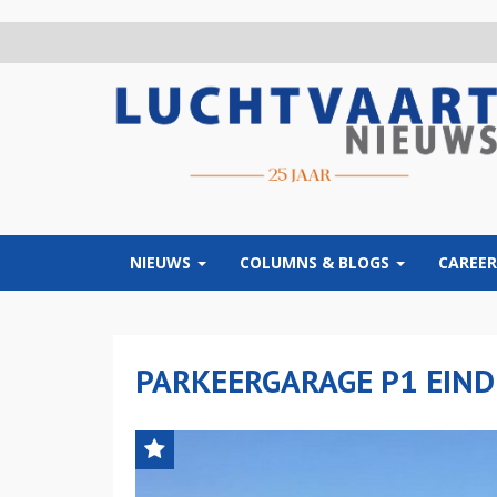
Overslaan
en
naar
de
inhoud
gaan
NIEUWS
COLUMNS & BLOGS
CAREER
PARKEERGARAGE P1 EIN