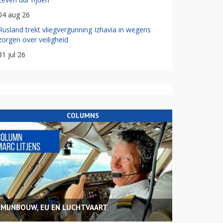
04 aug 26
Rusland trekt vliegvergunning Izhavia in wegens
zorgen over veiligheid
31 jul 26
COLUMNS
MIJNBOUW, EU EN LUCHTVAART