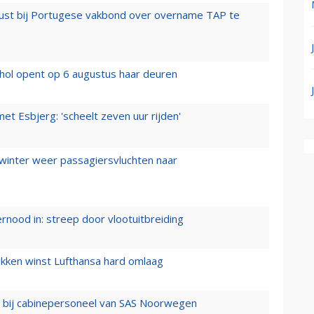
rust bij Portugese vakbond over overname TAP te
hol opent op 6 augustus haar deuren
t Esbjerg: 'scheelt zeven uur rijden'
 winter weer passagiersvluchten naar
ernood in: streep door vlootuitbreiding
ukken winst Lufthansa hard omlaag
 bij cabinepersoneel van SAS Noorwegen