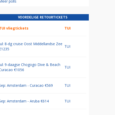
Meer polls
VOORDELIGE RETOURTICKETS
TUI vliegtickets
TUI
Jul: 8-dg cruise Oost Middellandse Zee
TUI
€1235
Jul: 9-daagse Chogogo Dive & Beach
TUI
Curacao €1056
Sep: Amsterdam - Curacao €569
TUI
Sep: Amsterdam - Aruba €614
TUI