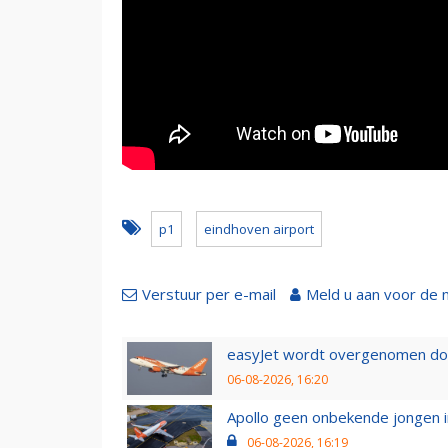
p1
eindhoven airport
Verstuur per e-mail
Meld u aan voor de 
easyJet wordt overgenomen door
06-08-2026, 16:20
Apollo geen onbekende jongen i
06-08-2026, 16:19