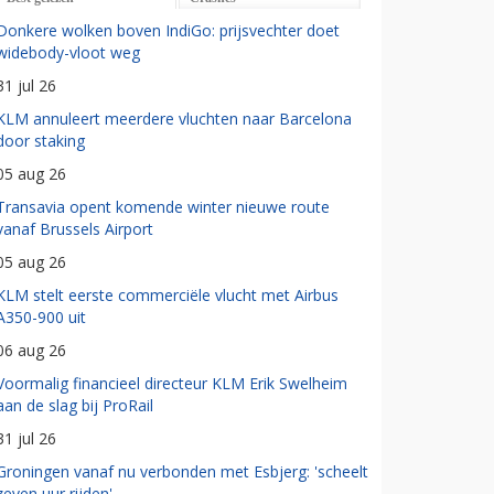
Donkere wolken boven IndiGo: prijsvechter doet
widebody-vloot weg
31 jul 26
KLM annuleert meerdere vluchten naar Barcelona
door staking
05 aug 26
Transavia opent komende winter nieuwe route
vanaf Brussels Airport
05 aug 26
KLM stelt eerste commerciële vlucht met Airbus
A350-900 uit
06 aug 26
Voormalig financieel directeur KLM Erik Swelheim
aan de slag bij ProRail
31 jul 26
Groningen vanaf nu verbonden met Esbjerg: 'scheelt
zeven uur rijden'