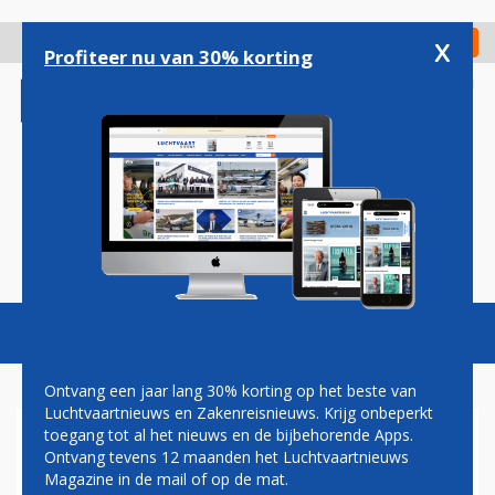
Overslaan
en
x
Digitaal Magazine
Registreer
Check in
naar
Profiteer nu van 30% korting
de
inhoud
gaan
Magazine
Podcasts
Vacatures
Toggl
naviga
Ontvang een jaar lang 30% korting op het beste van
Luchtvaartnieuws en Zakenreisnieuws. Krijg onbeperkt
toegang tot al het nieuws en de bijbehorende Apps.
RIEMENS: STREVEN NAAR
Ontvang tevens 12 maanden het Luchtvaartnieuws
ÉÉN LUCHTRUIM IN AFRIKA
Magazine in de mail of op de mat.