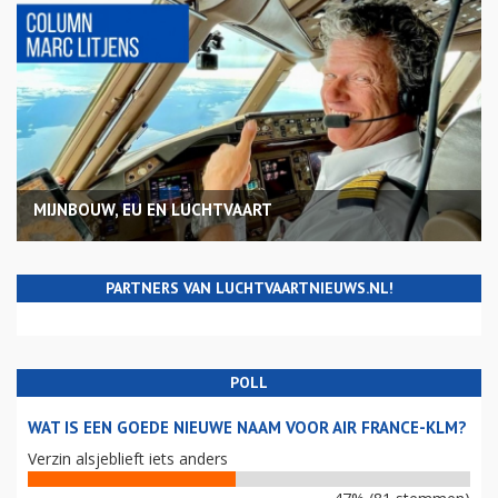
MIJNBOUW, EU EN LUCHTVAART
PARTNERS VAN LUCHTVAARTNIEUWS.NL!
POLL
WAT IS EEN GOEDE NIEUWE NAAM VOOR AIR FRANCE-KLM?
Verzin alsjeblieft iets anders