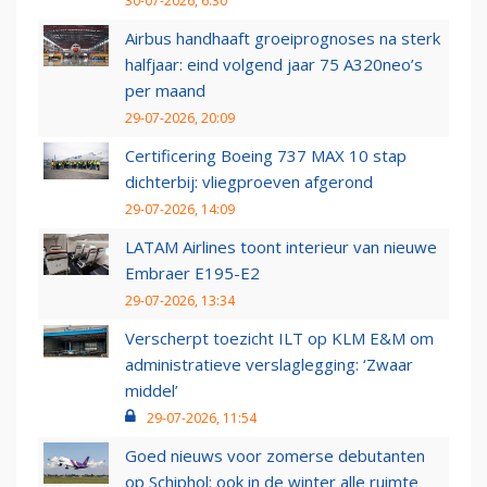
30-07-2026, 6:30
Airbus handhaaft groeiprognoses na sterk
halfjaar: eind volgend jaar 75 A320neo’s
per maand
29-07-2026, 20:09
Certificering Boeing 737 MAX 10 stap
dichterbij: vliegproeven afgerond
29-07-2026, 14:09
LATAM Airlines toont interieur van nieuwe
Embraer E195-E2
29-07-2026, 13:34
Verscherpt toezicht ILT op KLM E&M om
administratieve verslaglegging: ‘Zwaar
middel’
29-07-2026, 11:54
Goed nieuws voor zomerse debutanten
op Schiphol: ook in de winter alle ruimte