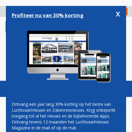
Overslaan
en
x
Digitaal Magazine
Registreer
Check in
naar
Profiteer nu van 30% korting
de
inhoud
gaan
Magazine
Podcasts
Vacatures
Toggl
naviga
Ontvang een jaar lang 30% korting op het beste van
Luchtvaartnieuws en Zakenreisnieuws. Krijg onbeperkt
toegang tot al het nieuws en de bijbehorende Apps.
UW VLUCHTVERSLAG IN
Ontvang tevens 12 maanden het Luchtvaartnieuws
LUCHTVAARTNIEUWS
Magazine in de mail of op de mat.