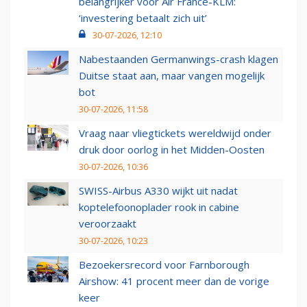
belangrijker voor Air France-KLM:
‘investering betaalt zich uit’
30-07-2026, 12:10
Nabestaanden Germanwings-crash klagen
Duitse staat aan, maar vangen mogelijk
bot
30-07-2026, 11:58
Vraag naar vliegtickets wereldwijd onder
druk door oorlog in het Midden-Oosten
30-07-2026, 10:36
SWISS-Airbus A330 wijkt uit nadat
koptelefoonoplader rook in cabine
veroorzaakt
30-07-2026, 10:23
Bezoekersrecord voor Farnborough
Airshow: 41 procent meer dan de vorige
keer