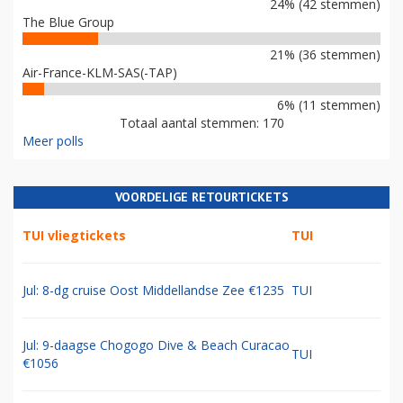
24% (42 stemmen)
The Blue Group
21% (36 stemmen)
Air-France-KLM-SAS(-TAP)
6% (11 stemmen)
Totaal aantal stemmen: 170
Meer polls
VOORDELIGE RETOURTICKETS
TUI vliegtickets
TUI
Jul: 8-dg cruise Oost Middellandse Zee €1235
TUI
Jul: 9-daagse Chogogo Dive & Beach Curacao
TUI
€1056