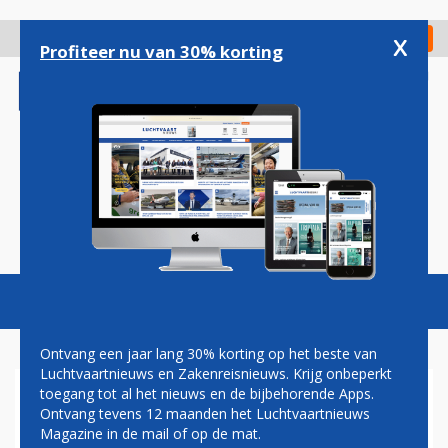
Overslaan
en
x
Digitaal Magazine
Registreer
Check in
naar
Profiteer nu van 30% korting
de
inhoud
gaan
Magazine
Podcasts
Vacatures
Toggl
naviga
Ontvang een jaar lang 30% korting op het beste van
Luchtvaartnieuws en Zakenreisnieuws. Krijg onbeperkt
toegang tot al het nieuws en de bijbehorende Apps.
VOORLOPIG GEEN RYANAIR-
Ontvang tevens 12 maanden het Luchtvaartnieuws
BASIS OP SCHIPHOL
Magazine in de mail of op de mat.