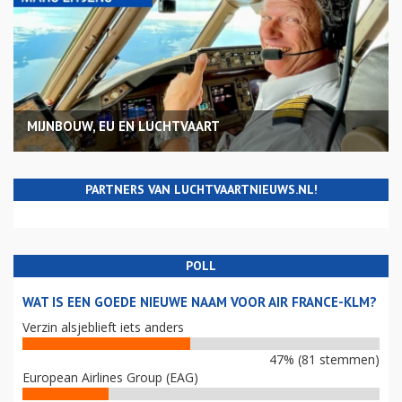
MIJNBOUW, EU EN LUCHTVAART
PARTNERS VAN LUCHTVAARTNIEUWS.NL!
POLL
WAT IS EEN GOEDE NIEUWE NAAM VOOR AIR FRANCE-KLM?
Verzin alsjeblieft iets anders
47% (81 stemmen)
European Airlines Group (EAG)