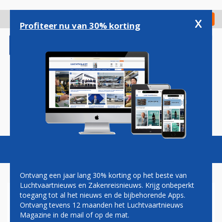
Overslaan
en
x
Digitaal Magazine
Registreer
Check in
naar
Profiteer nu van 30% korting
de
inhoud
gaan
Magazine
Podcasts
Vacatures
Toggl
naviga
Ontvang een jaar lang 30% korting op het beste van
Luchtvaartnieuws en Zakenreisnieuws. Krijg onbeperkt
toegang tot al het nieuws en de bijbehorende Apps.
BILL ANDERS
Ontvang tevens 12 maanden het Luchtvaartnieuws
Magazine in de mail of op de mat.