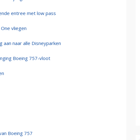
tsende entree met low pass
 One vliegen
ig aan naar alle Disneyparken
vanging Boeing 757-vloot
en
 van Boeing 757