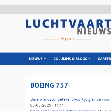
Overslaan
en
naar
de
inhoud
gaan
NIEUWS
COLUMNS & BLOGS
CAREER
BOEING 757
Dure brandstof betekent voortijdig einde voor 
05-05-2026 - 11:11