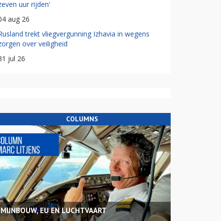
zeven uur rijden'
04 aug 26
Rusland trekt vliegvergunning Izhavia in wegens
zorgen over veiligheid
31 jul 26
COLUMNS
MIJNBOUW, EU EN LUCHTVAART