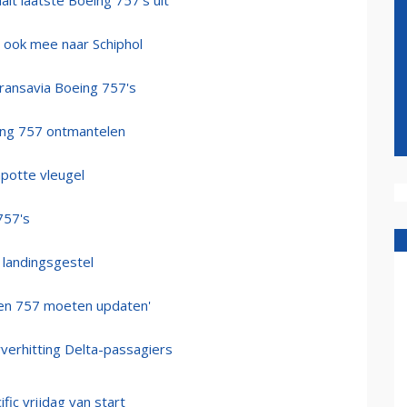
it laatste Boeing 757's uit
r ook mee naar Schiphol
Transavia Boeing 757's
eing 757 ontmantelen
potte vleugel
757's
 landingsgestel
den 757 moeten updaten'
verhitting Delta-passagiers
ic vrijdag van start