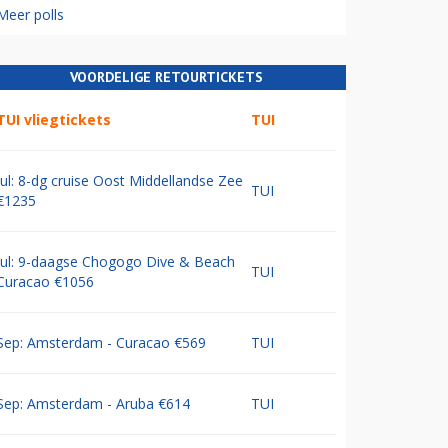
Meer polls
VOORDELIGE RETOURTICKETS
TUI vliegtickets
TUI
Jul: 8-dg cruise Oost Middellandse Zee
TUI
€1235
Jul: 9-daagse Chogogo Dive & Beach
TUI
Curacao €1056
Sep: Amsterdam - Curacao €569
TUI
Sep: Amsterdam - Aruba €614
TUI