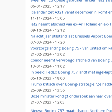
Weer een Europese gebruiker minder: Jet2 zwaa
06-01-2025 - 12:17
Icelandair zet A321 vanaf december in, komt e
11-11-2024 - 15:05
Jet2 neemt afscheid van ex-Air Holland en ex-
09-10-2024 - 12:12
Na acht jaar stilstand laat Brussels Airport Bo
07-03-2024 - 17:20
Voorzorgslanding Boeing 757 van United om ka
21-02-2024 - 13:02
Condor neemt vervroegd afscheid van Boeing 
13-01-2024 - 11:02
In beeld: FedEx Boeing 757 landt met ingeklapt
05-10-2023 - 18:00
Trump kritisch over Boeing-strategie: 'Ze had
25-09-2023 - 13:56
Boze minister kondigt onderzoek aan naar over
21-07-2023 - 12:03
Nieuwe Boeing 757-maatschappij Northern Pacif