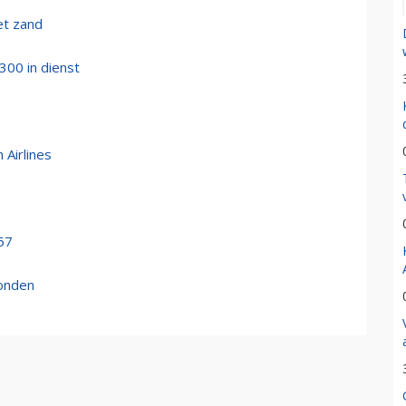
et zand
300 in dienst
 Airlines
57
Londen