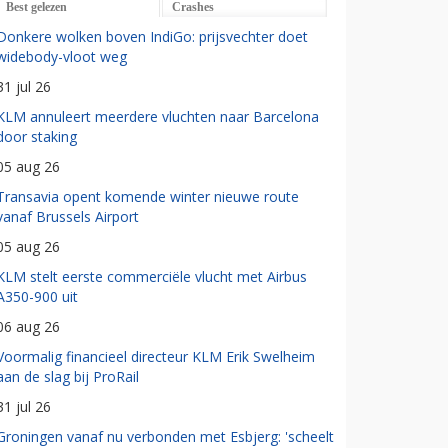
Best gelezen
Crashes
Donkere wolken boven IndiGo: prijsvechter doet
widebody-vloot weg
31 jul 26
KLM annuleert meerdere vluchten naar Barcelona
door staking
05 aug 26
Transavia opent komende winter nieuwe route
vanaf Brussels Airport
05 aug 26
KLM stelt eerste commerciële vlucht met Airbus
A350-900 uit
06 aug 26
Voormalig financieel directeur KLM Erik Swelheim
aan de slag bij ProRail
31 jul 26
Groningen vanaf nu verbonden met Esbjerg: 'scheelt