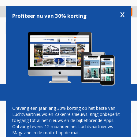
Overslaan
en
x
Digitaal Magazine
Registreer
Check in
naar
Profiteer nu van 30% korting
de
inhoud
gaan
Magazine
Podcasts
Vacatures
Toggl
naviga
Ontvang een jaar lang 30% korting op het beste van
Luchtvaartnieuws en Zakenreisnieuws. Krijg onbeperkt
toegang tot al het nieuws en de bijbehorende Apps.
DISNEY BIEDT EXCLUSIEVE
Ontvang tevens 12 maanden het Luchtvaartnieuws
WERELDTOUR PER VLIEGTUIG
Magazine in de mail of op de mat.