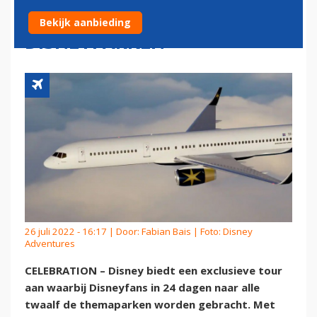
AAN NAAR ALLE
Bekijk aanbieding
DISNEYPARKEN
26 juli 2022 - 16:17 | Door:
Fabian Bais
| Foto: Disney
Adventures
CELEBRATION – Disney biedt een exclusieve tour
aan waarbij Disneyfans in 24 dagen naar alle
twaalf de themaparken worden gebracht. Met