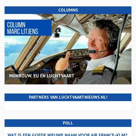
COLUMNS
MIJNBOUW, EU EN LUCHTVAART
PARTNERS VAN LUCHTVAARTNIEUWS.NL!
POLL
WAT IS EEN GOEDE NIEUWE NAAM VOOR AIR FRANCE-KLM?