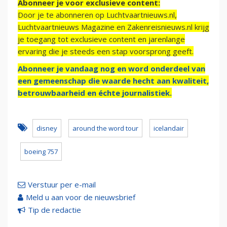
Abonneer je voor exclusieve content:
Door je te abonneren op Luchtvaartnieuws.nl,
Luchtvaartnieuws Magazine en Zakenreisnieuws.nl krijg
je toegang tot exclusieve content en jarenlange
ervaring die je steeds een stap voorsprong geeft.
Abonneer je vandaag nog en word onderdeel van
een gemeenschap die waarde hecht aan kwaliteit,
betrouwbaarheid en échte journalistiek.
disney
around the word tour
icelandair
boeing 757
Verstuur per e-mail
Meld u aan voor de nieuwsbrief
Tip de redactie