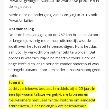
PrivatAir gevlogen, vandaar de Zwitserse prexif HB in
de registratie.
Mede door de ondergang van ECAir ging in 2018 ook
PrivatAir failliet.
Ontmanteling
Door de beslaglegging op de 757 kon Brussels Airport
er lange tijd weinig mee, maar uiteindelijk wist de
luchthaven het toestel te bemachtigen. Nu is het dus
aan Eco Fly verkocht om ontmanteld te worden. Dat
proces is waarschijnlijk eind maart voltooid. Door de
hoge leeftijd en lange periode zonder onderhoud was
heringebruikname door een andere maatschappij geen
optie.
Even dit:
Luchtvaartnieuws bestaat inmiddels bijna 25 jaar. In
een tijd waarin talloze vergelijkbare bronnen en
nieuwkomers met veel minder historie om aandacht
schreeuwen, is het belangrijk om betrouwbare