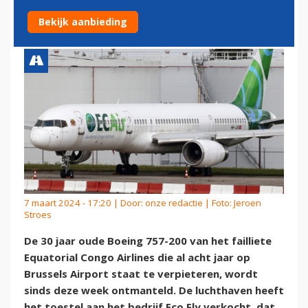
BOEING 757 ONTMANTELEN
Bekijk aanbieding
7 maart 2024 - 17:20 | Door:
onze redactie
| Foto: Jeroen
Stroes
De 30 jaar oude Boeing 757-200 van het failliete
Equatorial Congo Airlines die al acht jaar op
Brussels Airport staat te verpieteren, wordt
sinds deze week ontmanteld. De luchthaven heeft
het toestel aan het bedrijf Eco Fly verkocht, dat