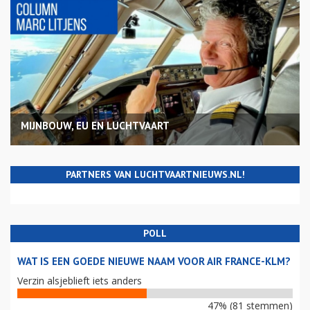
MIJNBOUW, EU EN LUCHTVAART
PARTNERS VAN LUCHTVAARTNIEUWS.NL!
POLL
WAT IS EEN GOEDE NIEUWE NAAM VOOR AIR FRANCE-KLM?
Verzin alsjeblieft iets anders
47% (81 stemmen)