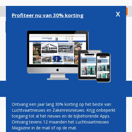
Overslaan
en
x
Digitaal Magazine
Registreer
Check in
naar
Profiteer nu van 30% korting
de
inhoud
gaan
Magazine
Podcasts
Vacatures
Toggl
naviga
Ontvang een jaar lang 30% korting op het beste van
Luchtvaartnieuws en Zakenreisnieuws. Krijg onbeperkt
toegang tot al het nieuws en de bijbehorende Apps.
NA ACHT JAAR STILSTAND
Ontvang tevens 12 maanden het Luchtvaartnieuws
LAAT BRUSSELS AIRPORT
Magazine in de mail of op de mat.