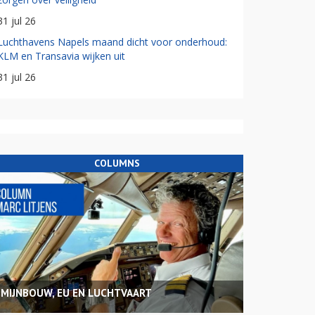
31 jul 26
Luchthavens Napels maand dicht voor onderhoud:
KLM en Transavia wijken uit
31 jul 26
COLUMNS
MIJNBOUW, EU EN LUCHTVAART