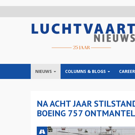
Overslaan
en
naar
de
inhoud
gaan
NIEUWS
COLUMNS & BLOGS
CAREER
NA ACHT JAAR STILSTAN
BOEING 757 ONTMANTE