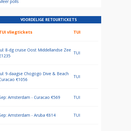
Meer polls
VOORDELIGE RETOURTICKETS
TUI vliegtickets
TUI
Jul: 8-dg cruise Oost Middellandse Zee
TUI
€1235
Jul: 9-daagse Chogogo Dive & Beach
TUI
Curacao €1056
Sep: Amsterdam - Curacao €569
TUI
Sep: Amsterdam - Aruba €614
TUI