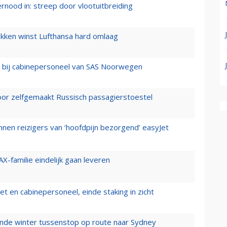
ernood in: streep door vlootuitbreiding
ukken winst Lufthansa hard omlaag
 bij cabinepersoneel van SAS Noorwegen
voor zelfgemaakt Russisch passagierstoestel
nen reizigers van ‘hoofdpijn bezorgend’ easyJet
X-familie eindelijk gaan leveren
t en cabinepersoneel, einde staking in zicht
mende winter tussenstop op route naar Sydney