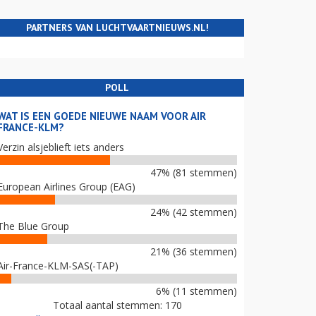
PARTNERS VAN LUCHTVAARTNIEUWS.NL!
POLL
WAT IS EEN GOEDE NIEUWE NAAM VOOR AIR
FRANCE-KLM?
Verzin alsjeblieft iets anders
47% (81 stemmen)
European Airlines Group (EAG)
24% (42 stemmen)
The Blue Group
21% (36 stemmen)
Air-France-KLM-SAS(-TAP)
6% (11 stemmen)
Totaal aantal stemmen: 170