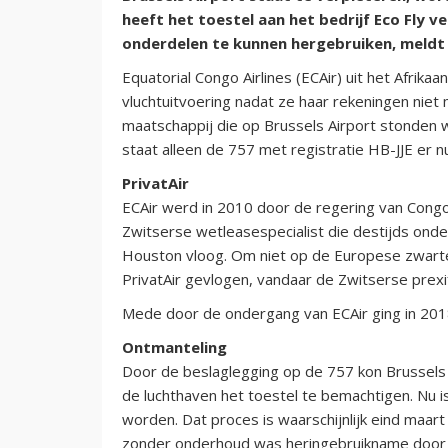
heeft het toestel aan het bedrijf Eco Fly v
onderdelen te kunnen hergebruiken, meldt
Equatorial Congo Airlines (ECAir) uit het Afrika
vluchtuitvoering nadat ze haar rekeningen niet
maatschappij die op Brussels Airport stonden
staat alleen de 757 met registratie HB-JJE er n
PrivatAir
ECAir werd in 2010 door de regering van Congo-
Zwitserse wetleasespecialist die destijds on
Houston vloog. Om niet op de Europese zwarte 
PrivatAir gevlogen, vandaar de Zwitserse prexif
Mede door de ondergang van ECAir ging in 2018 o
Ontmanteling
Door de beslaglegging op de 757 kon Brussels Ai
de luchthaven het toestel te bemachtigen. Nu i
worden. Dat proces is waarschijnlijk eind maart
zonder onderhoud was heringebruikname door 