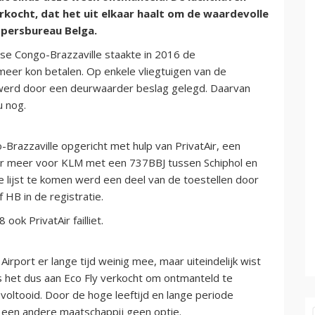
erkocht, dat het uit elkaar haalt om de waardevolle
 persbureau Belga.
anse Congo-Brazzaville staakte in 2016 de
 meer kon betalen. Op enkele vliegtuigen van de
 werd door een deurwaarder beslag gelegd. Daarvan
u nog.
Brazzaville opgericht met hulp van PrivatAir, een
der meer voor KLM met een 737BBJ tussen Schiphol en
lijst te komen werd een deel van de toestellen door
 HB in de registratie.
ok PrivatAir failliet.
rport er lange tijd weinig mee, maar uiteindelijk wist
s het dus aan Eco Fly verkocht om ontmanteld te
 voltooid. Door de hoge leeftijd en lange periode
een andere maatschappij geen optie.