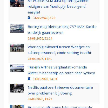
Air France-KLM aast op terugwinnen
reizigers van ‘hoofdpijn bezorgend’
easyJet
04-08-2026, 7:26
Boeing mag kleinste telg 737 MAX-familie
eindelijk gaan leveren
03-08-2026, 22:54
Voorlopig akkoord tussen WestJet en
cabinepersoneel, einde staking in zicht
03-08-2026, 14:40
Turkish Airlines verplaatst komende
winter tussenstop op route naar Sydney
03-08-2026, 14:03
Netflix publiceert nieuwe documentaire
over problemen bij Boeing
03-08-2026, 13:22
Brussel geeft groen licht voor massale