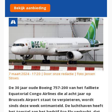
BOEING 757 ONTMANTELEN
Bekijk aanbieding
7 maart 2024 - 17:20 | Door:
onze redactie
| Foto: Jeroen
Stroes
De 30 jaar oude Boeing 757-200 van het failliete
Equatorial Congo Airlines die al acht jaar op
Brussels Airport staat te verpieteren, wordt
sinds deze week ontmanteld. De luchthaven heeft
het toestel aan het bedrijf Eco Fly verkocht, dat