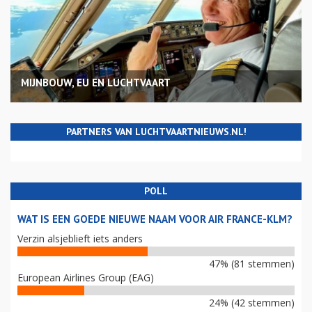
MIJNBOUW, EU EN LUCHTVAART
PARTNERS VAN LUCHTVAARTNIEUWS.NL!
POLL
WAT IS EEN GOEDE NIEUWE NAAM VOOR AIR FRANCE-KLM?
Verzin alsjeblieft iets anders
47% (81 stemmen)
European Airlines Group (EAG)
24% (42 stemmen)