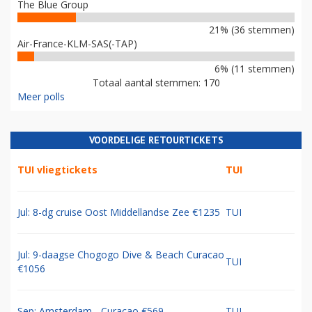
The Blue Group
21% (36 stemmen)
Air-France-KLM-SAS(-TAP)
6% (11 stemmen)
Totaal aantal stemmen: 170
Meer polls
VOORDELIGE RETOURTICKETS
TUI vliegtickets
TUI
Jul: 8-dg cruise Oost Middellandse Zee €1235
TUI
Jul: 9-daagse Chogogo Dive & Beach Curacao
TUI
€1056
Sep: Amsterdam - Curacao €569
TUI