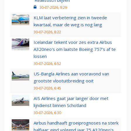
‘Realistisch blijven’
30-07-2026, 9:29
KLM laat verbetering zien in tweede
kwartaal, maar de weg is nog lang
30-07-2026, 8:22
Icelandair tekent voor zes extra Airbus
A320neo's om laatste Boeing 757's af te
lossen
30-07-2026, 6:52
US-Bangla Airlines aan vooravond van
grootste vlootuitbreiding ooit
30-07-2026, 6:45
AIS Airlines gaat jaar langer door met
lijndienst binnen Schotland
30-07-2026, 6:30
Airbus handhaaft groeiprognoses na sterk
halfjaar: eind volgend jaar 75 A320neo’s