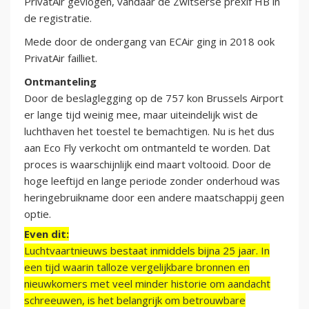
PrivatAir gevlogen, vandaar de Zwitserse prexif HB in
de registratie.
Mede door de ondergang van ECAir ging in 2018 ook
PrivatAir failliet.
Ontmanteling
Door de beslaglegging op de 757 kon Brussels Airport
er lange tijd weinig mee, maar uiteindelijk wist de
luchthaven het toestel te bemachtigen. Nu is het dus
aan Eco Fly verkocht om ontmanteld te worden. Dat
proces is waarschijnlijk eind maart voltooid. Door de
hoge leeftijd en lange periode zonder onderhoud was
heringebruikname door een andere maatschappij geen
optie.
Even dit:
Luchtvaartnieuws bestaat inmiddels bijna 25 jaar. In
een tijd waarin talloze vergelijkbare bronnen en
nieuwkomers met veel minder historie om aandacht
schreeuwen, is het belangrijk om betrouwbare