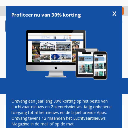
Overslaan
en
x
Digitaal Magazine
Registreer
Check in
naar
Profiteer nu van 30% korting
de
inhoud
gaan
Magazine
Podcasts
Vacatures
Toggl
naviga
Ontvang een jaar lang 30% korting op het beste van
Luchtvaartnieuws en Zakenreisnieuws. Krijg onbeperkt
toegang tot al het nieuws en de bijbehorende Apps.
NA ACHT JAAR STILSTAND
Ontvang tevens 12 maanden het Luchtvaartnieuws
LAAT BRUSSELS AIRPORT
Magazine in de mail of op de mat.