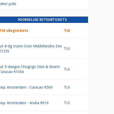
Meer polls
VOORDELIGE RETOURTICKETS
TUI vliegtickets
TUI
Jul: 8-dg cruise Oost Middellandse Zee
TUI
€1235
Jul: 9-daagse Chogogo Dive & Beach
TUI
Curacao €1056
Sep: Amsterdam - Curacao €569
TUI
Sep: Amsterdam - Aruba €614
TUI