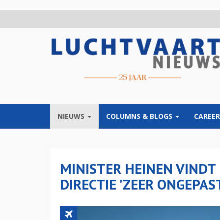
Overslaan
en
naar
de
inhoud
gaan
NIEUWS
COLUMNS & BLOGS
CAREER
MINISTER HEINEN VINDT
DIRECTIE 'ZEER ONGEPA