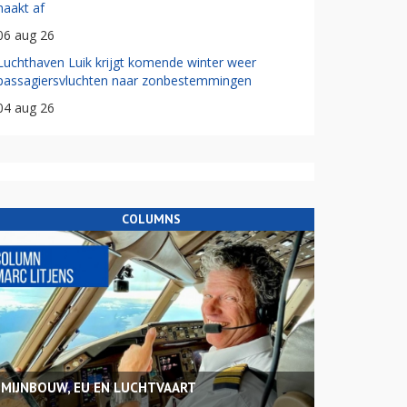
haakt af
06 aug 26
Luchthaven Luik krijgt komende winter weer
passagiersvluchten naar zonbestemmingen
04 aug 26
COLUMNS
MIJNBOUW, EU EN LUCHTVAART