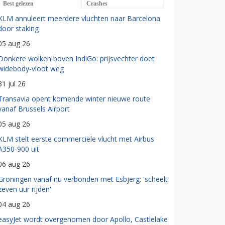
Best gelezen
Crashes
KLM annuleert meerdere vluchten naar Barcelona
door staking
05 aug 26
Donkere wolken boven IndiGo: prijsvechter doet
widebody-vloot weg
31 jul 26
Transavia opent komende winter nieuwe route
vanaf Brussels Airport
05 aug 26
KLM stelt eerste commerciële vlucht met Airbus
A350-900 uit
06 aug 26
Groningen vanaf nu verbonden met Esbjerg: 'scheelt
zeven uur rijden'
04 aug 26
easyJet wordt overgenomen door Apollo, Castlelake