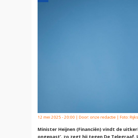
12 mei 2025 - 20:00 | Door:
onze redactie
| Foto: Rij
Minister Heijnen (Financiën) vindt de uitke
ongepast’, zo zegt hij tegen De Telegraaf. U