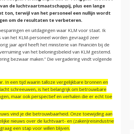
 van de luchtvaartmaatschappij, plus een lange
t ton, terwijl van het personeel een nullijn wordt
gen om de resultaten te verbeteren.
esparingen en uitdagingen waar KLM voor staat. Ik
fers van het KLM-personeel worden gevraagd zeer
g jaar april heeft het ministerie van Financiën bij de
verruiming van het beloningsbeleid van KLM gestemd.
dering bezwaar maken.” Die vergadering vindt volgende
r. In een tijd waarin talloze vergelijkbare bronnen en
acht schreeuwen, is het belangrijk om betrouwbare
ngen, maar ook perspectief en verhalen die er echt toe
ieuws vind je die betrouwbaarheid. Onze toewijding aan
ijke nieuws over de luchtvaart- en (zaken)reisindustrie
raag een stap voor willen blijven.