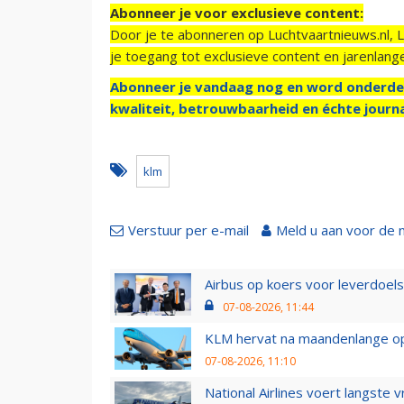
Abonneer je voor exclusieve content:
Door je te abonneren op Luchtvaartnieuws.nl, 
je toegang tot exclusieve content en jarenlang
Abonneer je vandaag nog en word onderde
kwaliteit, betrouwbaarheid en échte journa
klm
Verstuur per e-mail
Meld u aan voor de 
Airbus op koers voor leverdoelst
07-08-2026, 11:44
KLM hervat na maandenlange ops
07-08-2026, 11:10
National Airlines voert langste 