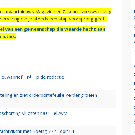
Luchtvaartnieuws Magazine en Zakenreisnieuws.nl krijg
e ervaring die je steeds een stap voorsprong geeft.
el van een gemeenschap die waarde hecht aan
listiek.
nieuwsbrief
Tip de redactie
elling en ziet orderportefeuille verder groeien
chorting vluchten naar Tel Aviv
vrachtvlucht met Boeing 777F ooit uit