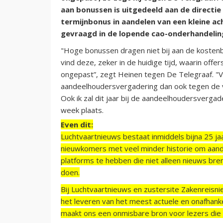
aan bonussen is uitgedeeld aan de directie
termijnbonus in aandelen van een kleine ach
gevraagd in de lopende cao-onderhandelin
"Hoge bonussen dragen niet bij aan de kostenb
vind deze, zeker in de huidige tijd, waarin of
ongepast”, zegt Heinen tegen De Telegraaf. "Vori
aandeelhoudersvergadering dan ook tegen de 
Ook ik zal dit jaar bij de aandeelhoudersverga
week plaats.
Even dit:
Luchtvaartnieuws bestaat inmiddels bijna 25 jaa
nieuwkomers met veel minder historie om aand
platforms te hebben die niet alleen nieuws bre
doen.
Bij Luchtvaartnieuws en zustersite Zakenreisn
het leveren van het meest actuele en onafhankel
maakt ons een onmisbare bron voor lezers die g