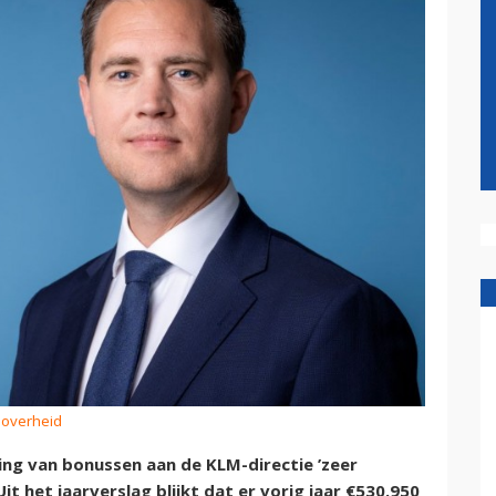
ksoverheid
ring van bonussen aan de KLM-directie ’zeer
it het jaarverslag blijkt dat er vorig jaar €530.950