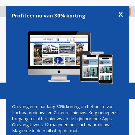
Overslaan
en
x
Digitaal Magazine
Registreer
Check in
naar
Profiteer nu van 30% korting
de
inhoud
gaan
Magazine
Podcasts
Vacatures
Toggl
naviga
Ontvang een jaar lang 30% korting op het beste van
Luchtvaartnieuws en Zakenreisnieuws. Krijg onbeperkt
toegang tot al het nieuws en de bijbehorende Apps.
MINISTER HEINEN VINDT
Ontvang tevens 12 maanden het Luchtvaartnieuws
BONUSSEN VOOR KLM-
Magazine in de mail of op de mat.