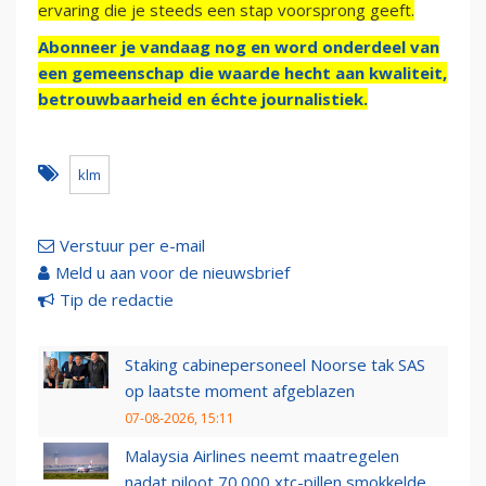
ervaring die je steeds een stap voorsprong geeft.
Abonneer je vandaag nog en word onderdeel van
een gemeenschap die waarde hecht aan kwaliteit,
betrouwbaarheid en échte journalistiek.
klm
Verstuur per e-mail
Meld u aan voor de nieuwsbrief
Tip de redactie
Staking cabinepersoneel Noorse tak SAS
op laatste moment afgeblazen
07-08-2026, 15:11
Malaysia Airlines neemt maatregelen
nadat piloot 70.000 xtc-pillen smokkelde