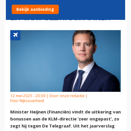
DIRECTIE 'ZEER ONGEPAST'
Bekijk aanbieding
EN GAAT BEZWAAR MAKEN
12 mei 2025 - 20:00 | Door:
onze redactie
|
Foto: Rijksoverheid
Minister Heijnen (Financiën) vindt de uitkering van
bonussen aan de KLM-directie ’zeer ongepast’, zo
zegt hij tegen De Telegraaf. Uit het jaarverslag