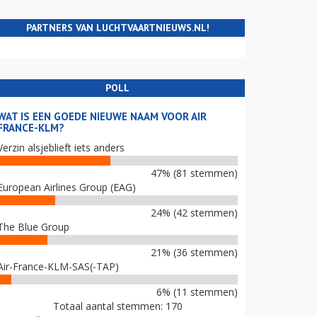
PARTNERS VAN LUCHTVAARTNIEUWS.NL!
POLL
WAT IS EEN GOEDE NIEUWE NAAM VOOR AIR
FRANCE-KLM?
Verzin alsjeblieft iets anders
47% (81 stemmen)
European Airlines Group (EAG)
24% (42 stemmen)
The Blue Group
21% (36 stemmen)
Air-France-KLM-SAS(-TAP)
6% (11 stemmen)
Totaal aantal stemmen: 170