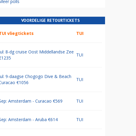
Meer polls
VOORDELIGE RETOURTICKETS
TUI vliegtickets
TUI
Jul: 8-dg cruise Oost Middellandse Zee
TUI
€1235
Jul: 9-daagse Chogogo Dive & Beach
TUI
Curacao €1056
Sep: Amsterdam - Curacao €569
TUI
Sep: Amsterdam - Aruba €614
TUI