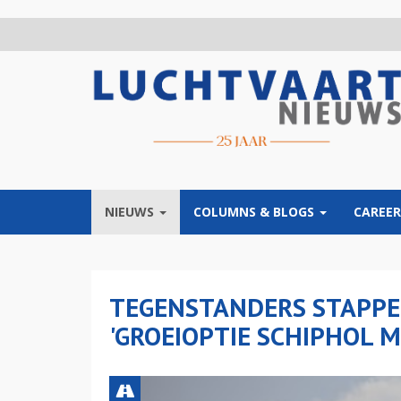
Overslaan
en
naar
de
inhoud
gaan
NIEUWS
COLUMNS & BLOGS
CAREER
TEGENSTANDERS STAPPE
'GROEIOPTIE SCHIPHOL M