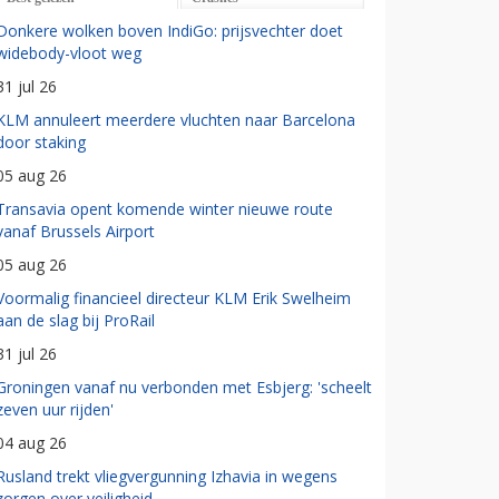
Donkere wolken boven IndiGo: prijsvechter doet
widebody-vloot weg
31 jul 26
KLM annuleert meerdere vluchten naar Barcelona
door staking
05 aug 26
Transavia opent komende winter nieuwe route
vanaf Brussels Airport
05 aug 26
Voormalig financieel directeur KLM Erik Swelheim
aan de slag bij ProRail
31 jul 26
Groningen vanaf nu verbonden met Esbjerg: 'scheelt
zeven uur rijden'
04 aug 26
Rusland trekt vliegvergunning Izhavia in wegens
zorgen over veiligheid