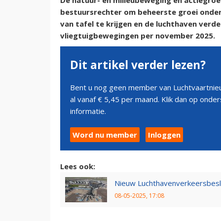
De natuur- en milieubeweging en actiegr
bestuursrechter om beheerste groei onder
van tafel te krijgen en de luchthaven verd
vliegtuigbewegingen per november 2025.
Dit artikel verder lezen?
Bent u nog geen member van Luchtvaartnieu
al vanaf € 5,45 per maand. Klik dan op ond
informatie.
Word nu member
Inloggen
Lees ook:
Nieuw Luchthavenverkeersbeslu
08-05-2025, 17:08