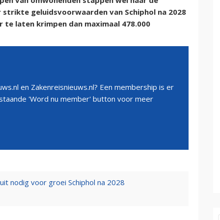
oepen van omwonenden stappen wel naar de
 strikte geluidsvoorwaarden van Schiphol na 2028
er te laten krimpen dan maximaal 478.000
ws.nl en Zakenreisnieuws.nl? Een membership is er
erstaande 'Word nu member' button voor meer
it nodig voor groei Schiphol na 2028