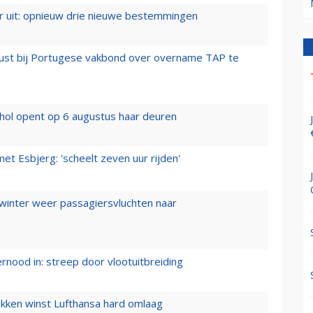
er uit: opnieuw drie nieuwe bestemmingen
rust bij Portugese vakbond over overname TAP te
hol opent op 6 augustus haar deuren
t Esbjerg: 'scheelt zeven uur rijden'
 winter weer passagiersvluchten naar
ernood in: streep door vlootuitbreiding
ukken winst Lufthansa hard omlaag