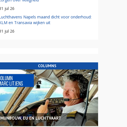
31 jul 26
Luchthavens Napels maand dicht voor onderhoud:
KLM en Transavia wijken uit
31 jul 26
COLUMNS
MIJNBOUW, EU EN LUCHTVAART