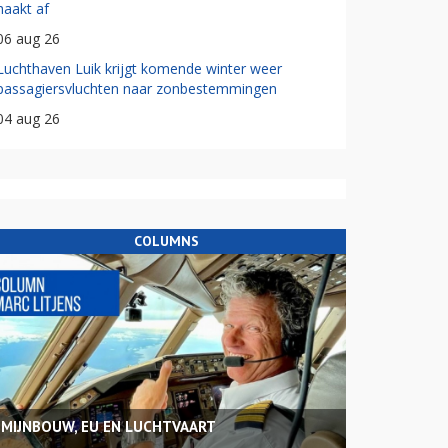
haakt af
06 aug 26
Luchthaven Luik krijgt komende winter weer
passagiersvluchten naar zonbestemmingen
04 aug 26
COLUMNS
MIJNBOUW, EU EN LUCHTVAART