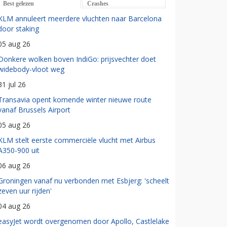
Best gelezen
Crashes
KLM annuleert meerdere vluchten naar Barcelona
door staking
05 aug 26
Donkere wolken boven IndiGo: prijsvechter doet
widebody-vloot weg
31 jul 26
Transavia opent komende winter nieuwe route
vanaf Brussels Airport
05 aug 26
KLM stelt eerste commerciële vlucht met Airbus
A350-900 uit
06 aug 26
Groningen vanaf nu verbonden met Esbjerg: 'scheelt
zeven uur rijden'
04 aug 26
easyJet wordt overgenomen door Apollo, Castlelake