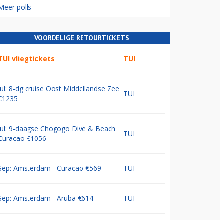
Meer polls
VOORDELIGE RETOURTICKETS
TUI vliegtickets
TUI
Jul: 8-dg cruise Oost Middellandse Zee
TUI
€1235
Jul: 9-daagse Chogogo Dive & Beach
TUI
Curacao €1056
Sep: Amsterdam - Curacao €569
TUI
Sep: Amsterdam - Aruba €614
TUI