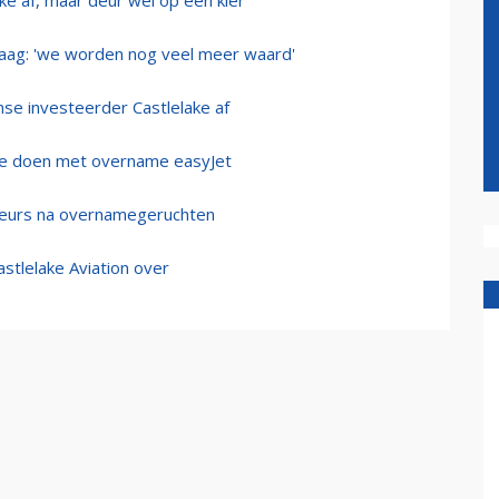
ke af, maar deur wel op een kier
laag: 'we worden nog veel meer waard'
se investeerder Castlelake af
 te doen met overname easyJet
beurs na overnamegeruchten
tlelake Aviation over