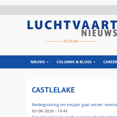
Overslaan
en
naar
de
inhoud
gaan
NIEUWS
COLUMNS & BLOGS
CAREER
CASTLELAKE
Biedingsoorlog om easyJet gaat verder: invest
03-08-2026 - 10:43