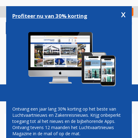
Overslaan
en
x
Digitaal Magazine
Registreer
Check in
naar
Profiteer nu van 30% korting
de
inhoud
gaan
Magazine
Podcasts
Vacatures
Toggl
naviga
Ontvang een jaar lang 30% korting op het beste van
Luchtvaartnieuws en Zakenreisnieuws. Krijg onbeperkt
toegang tot al het nieuws en de bijbehorende Apps.
CITILINK
Ontvang tevens 12 maanden het Luchtvaartnieuws
Magazine in de mail of op de mat.