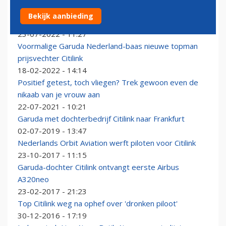
Piloot Indonesische prijsvechter Citilink overlijdt in de
Bekijk aanbieding
cockpit, toestel landt veilig
23-07-2022 - 11:27
Voormalige Garuda Nederland-baas nieuwe topman
prijsvechter Citilink
18-02-2022 - 14:14
Positief getest, toch vliegen? Trek gewoon even de
nikaab van je vrouw aan
22-07-2021 - 10:21
Garuda met dochterbedrijf Citilink naar Frankfurt
02-07-2019 - 13:47
Nederlands Orbit Aviation werft piloten voor Citilink
23-10-2017 - 11:15
Garuda-dochter Citilink ontvangt eerste Airbus
A320neo
23-02-2017 - 21:23
Top Citilink weg na ophef over 'dronken piloot'
30-12-2016 - 17:19