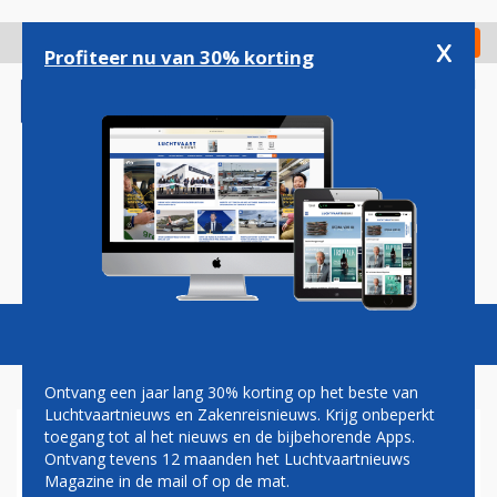
Overslaan
en
x
Digitaal Magazine
Registreer
Check in
naar
Profiteer nu van 30% korting
de
inhoud
gaan
Magazine
Podcasts
Vacatures
Toggl
naviga
Ontvang een jaar lang 30% korting op het beste van
Luchtvaartnieuws en Zakenreisnieuws. Krijg onbeperkt
toegang tot al het nieuws en de bijbehorende Apps.
PILOOT INDONESISCHE
Ontvang tevens 12 maanden het Luchtvaartnieuws
PRIJSVECHTER CITILINK
Magazine in de mail of op de mat.