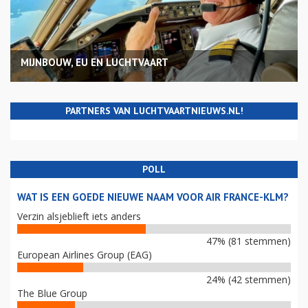
MIJNBOUW, EU EN LUCHTVAART
PARTNERS VAN LUCHTVAARTNIEUWS.NL!
POLL
WAT IS EEN GOEDE NIEUWE NAAM VOOR AIR FRANCE-KLM?
Verzin alsjeblieft iets anders
47% (81 stemmen)
European Airlines Group (EAG)
24% (42 stemmen)
The Blue Group