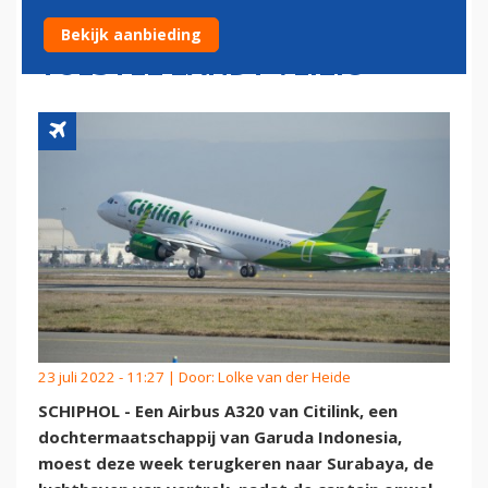
OVERLIJDT IN DE COCKPIT,
Bekijk aanbieding
TOESTEL LANDT VEILIG
23 juli 2022 - 11:27 | Door:
Lolke van der Heide
SCHIPHOL - Een Airbus A320 van Citilink, een
dochtermaatschappij van Garuda Indonesia,
moest deze week terugkeren naar Surabaya, de