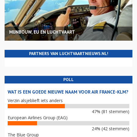
MIJNBOUW, EU EN LUCHTVAART
PARTNERS VAN LUCHTVAARTNIEUWS.NL!
POLL
WAT IS EEN GOEDE NIEUWE NAAM VOOR AIR FRANCE-KLM?
Verzin alsjeblieft iets anders
47% (81 stemmen)
European Airlines Group (EAG)
24% (42 stemmen)
The Blue Group