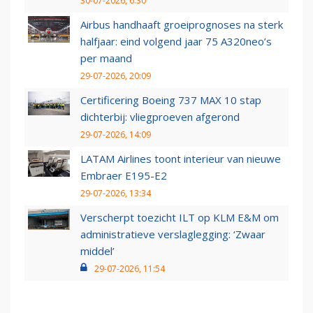
30-07-2026, 6:30
Airbus handhaaft groeiprognoses na sterk
halfjaar: eind volgend jaar 75 A320neo’s
per maand
29-07-2026, 20:09
Certificering Boeing 737 MAX 10 stap
dichterbij: vliegproeven afgerond
29-07-2026, 14:09
LATAM Airlines toont interieur van nieuwe
Embraer E195-E2
29-07-2026, 13:34
Verscherpt toezicht ILT op KLM E&M om
administratieve verslaglegging: ‘Zwaar
middel’
29-07-2026, 11:54