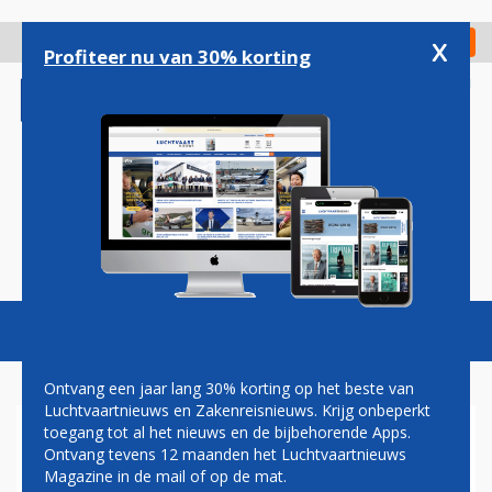
Overslaan
en
x
Digitaal Magazine
Registreer
Check in
naar
Profiteer nu van 30% korting
de
inhoud
gaan
Magazine
Podcasts
Vacatures
Toggl
naviga
Ontvang een jaar lang 30% korting op het beste van
Luchtvaartnieuws en Zakenreisnieuws. Krijg onbeperkt
toegang tot al het nieuws en de bijbehorende Apps.
TOP CITILINK WEG NA OPHEF
Ontvang tevens 12 maanden het Luchtvaartnieuws
OVER 'DRONKEN PILOOT'
Magazine in de mail of op de mat.