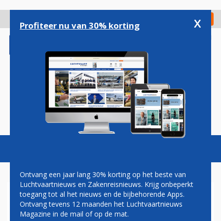
Overslaan
en
x
Digitaal Magazine
Registreer
Check in
naar
Profiteer nu van 30% korting
de
inhoud
gaan
Magazine
Podcasts
Vacatures
Toggl
naviga
Ontvang een jaar lang 30% korting op het beste van
Luchtvaartnieuws en Zakenreisnieuws. Krijg onbeperkt
toegang tot al het nieuws en de bijbehorende Apps.
TOP CITILINK WEG NA OPHEF
Ontvang tevens 12 maanden het Luchtvaartnieuws
OVER 'DRONKEN PILOOT'
Magazine in de mail of op de mat.