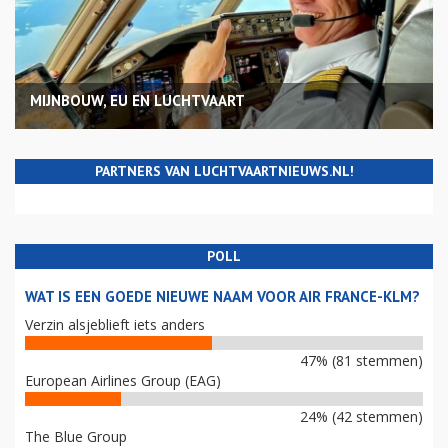
MIJNBOUW, EU EN LUCHTVAART
PARTNERS VAN LUCHTVAARTNIEUWS.NL!
POLL
WAT IS EEN GOEDE NIEUWE NAAM VOOR AIR FRANCE-KLM?
Verzin alsjeblieft iets anders
47% (81 stemmen)
European Airlines Group (EAG)
24% (42 stemmen)
The Blue Group