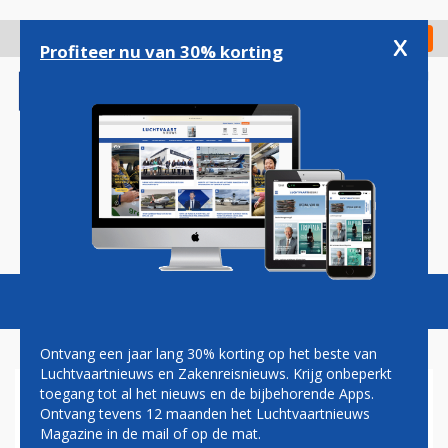
Overslaan
en
x
Digitaal Magazine
Registreer
Check in
naar
Profiteer nu van 30% korting
de
inhoud
gaan
Magazine
Podcasts
Vacatures
Toggl
naviga
Ontvang een jaar lang 30% korting op het beste van
Luchtvaartnieuws en Zakenreisnieuws. Krijg onbeperkt
toegang tot al het nieuws en de bijbehorende Apps.
CONGO
Ontvang tevens 12 maanden het Luchtvaartnieuws
Magazine in de mail of op de mat.