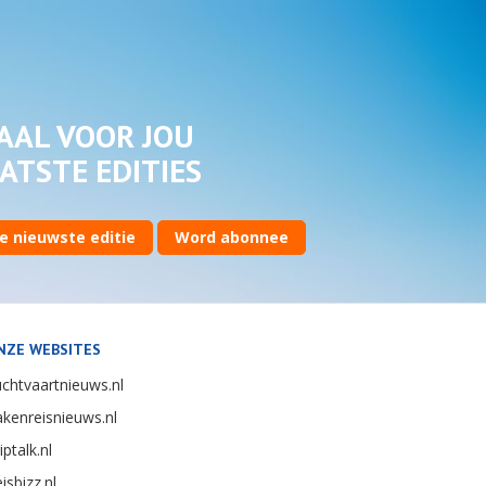
AAL VOOR JOU
ATSTE EDITIES
e nieuwste editie
Word abonnee
NZE WEBSITES
chtvaartnieuws.nl
kenreisnieuws.nl
iptalk.nl
isbizz.nl