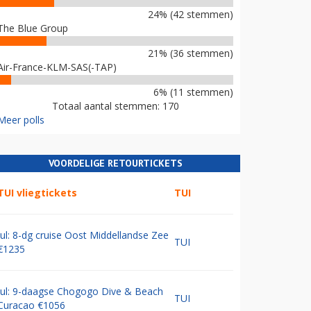
24% (42 stemmen)
The Blue Group
21% (36 stemmen)
Air-France-KLM-SAS(-TAP)
6% (11 stemmen)
Totaal aantal stemmen: 170
Meer polls
VOORDELIGE RETOURTICKETS
TUI vliegtickets
TUI
Jul: 8-dg cruise Oost Middellandse Zee
TUI
€1235
Jul: 9-daagse Chogogo Dive & Beach
TUI
Curacao €1056