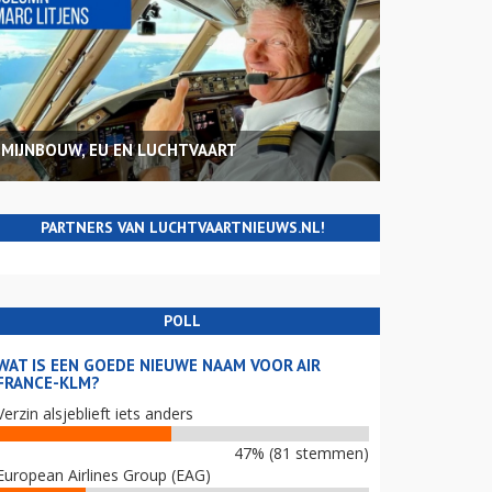
MIJNBOUW, EU EN LUCHTVAART
PARTNERS VAN LUCHTVAARTNIEUWS.NL!
POLL
WAT IS EEN GOEDE NIEUWE NAAM VOOR AIR
FRANCE-KLM?
Verzin alsjeblieft iets anders
47% (81 stemmen)
European Airlines Group (EAG)