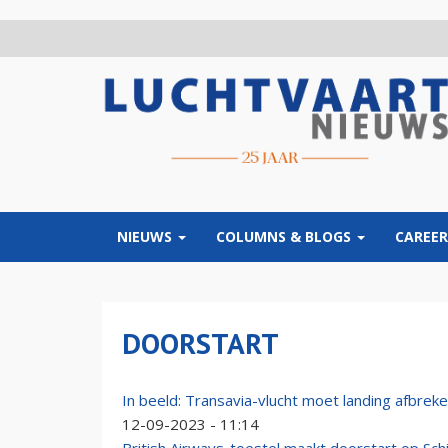
Overslaan
en
naar
de
inhoud
gaan
NIEUWS
COLUMNS & BLOGS
CAREER
DOORSTART
In beeld: Transavia-vlucht moet landing afbre
12-09-2023 - 11:14