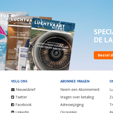
SPECI
DE LA
Bestel d
VOLG ONS
ABONNEE VRAGEN
O
Nieuwsbrief
Neem een Abonnement
Lu
Twitter
Vragen over betaling
Za
Facebook
Adreswijziging
Tr
LinkedIn
Opzeggen
Re