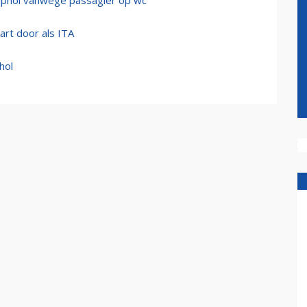
hiphol vanwege passagier op wc
tart door als ITA
hol