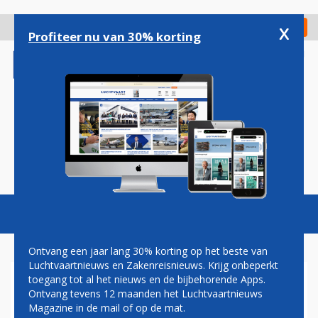
Overslaan
en
x
Digitaal Magazine
Registreer
Check in
naar
Profiteer nu van 30% korting
de
inhoud
gaan
Magazine
Podcasts
Vacatures
Toggl
naviga
Ontvang een jaar lang 30% korting op het beste van
Luchtvaartnieuws en Zakenreisnieuws. Krijg onbeperkt
toegang tot al het nieuws en de bijbehorende Apps.
IN BEELD: TRANSAVIA-
Ontvang tevens 12 maanden het Luchtvaartnieuws
VLUCHT MOET LANDING
Magazine in de mail of op de mat.