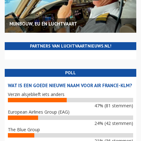
MIJNBOUW, EU EN LUCHTVAART
PARTNERS VAN LUCHTVAARTNIEUWS.NL!
POLL
WAT IS EEN GOEDE NIEUWE NAAM VOOR AIR FRANCE-KLM?
Verzin alsjeblieft iets anders
47% (81 stemmen)
European Airlines Group (EAG)
24% (42 stemmen)
The Blue Group
21% (36 stemmen)