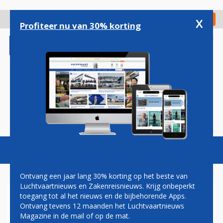
Overslaan
en
x
Digitaal Magazine
Registreer
Check in
naar
Profiteer nu van 30% korting
de
inhoud
gaan
Magazine
Podcasts
Vacatures
Toggl
naviga
Ontvang een jaar lang 30% korting op het beste van
Luchtvaartnieuws en Zakenreisnieuws. Krijg onbeperkt
toegang tot al het nieuws en de bijbehorende Apps.
EINDHOVEN AIRPORT
Ontvang tevens 12 maanden het Luchtvaartnieuws
Magazine in de mail of op de mat.