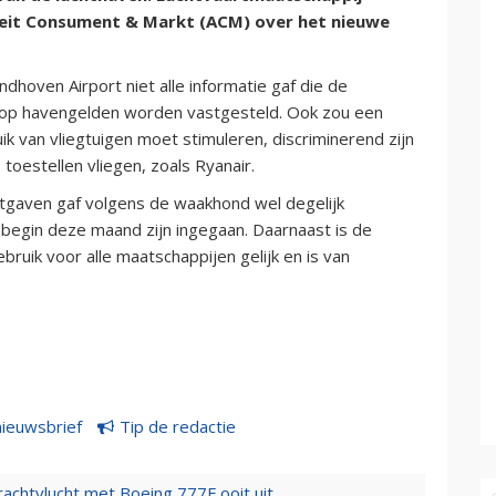
iteit Consument & Markt (ACM) over het nieuwe
dhoven Airport niet alle informatie gaf die de
rop havengelden worden vastgesteld. Ook zou een
uik van vliegtuigen moet stimuleren, discriminerend zijn
toestellen vliegen, zoals Ryanair.
tgaven gaf volgens de waakhond wel degelijk
e begin deze maand zijn ingegaan. Daarnaast is de
bruik voor alle maatschappijen gelijk en is van
nieuwsbrief
Tip de redactie
vrachtvlucht met Boeing 777F ooit uit