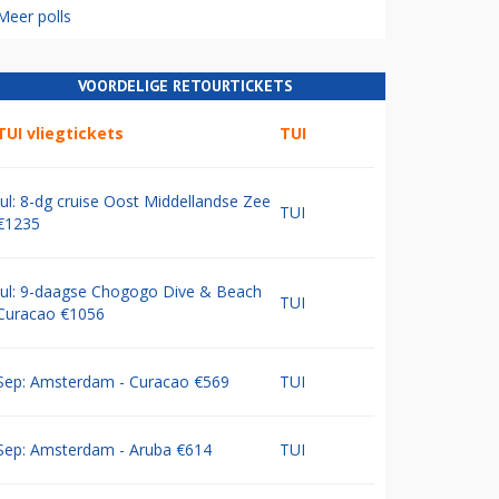
Meer polls
VOORDELIGE RETOURTICKETS
TUI vliegtickets
TUI
Jul: 8-dg cruise Oost Middellandse Zee
TUI
€1235
Jul: 9-daagse Chogogo Dive & Beach
TUI
Curacao €1056
Sep: Amsterdam - Curacao €569
TUI
Sep: Amsterdam - Aruba €614
TUI