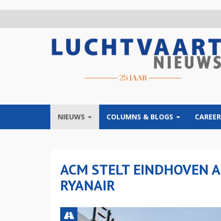
Overslaan
en
naar
de
inhoud
gaan
NIEUWS
COLUMNS & BLOGS
CAREER
ACM STELT EINDHOVEN A
RYANAIR