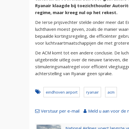
Ryanair klaagde bij toezichthouder Autor
regime, maar kreeg nul op het rekest.
De Ierse prijsvechter stelde onder meer dat Ein
luchthaven moest geven, zoals de manier waa
bepaalde kortingsregeling, die efficiënter gebr
voor luchtvaartmaatschappijen die met grotere 
De ACM komt tot een andere conclusie. De luch
uitgebreide uitleg over de nieuwe tarieven, di
stimuleringsmaatregel voor efficiënt vliegtuigge
achterstelling van Ryanair geen sprake.
eindhoven airport
ryanair
acm
Verstuur per e-mail
Meld u aan voor de 
National Airlines voert langste 