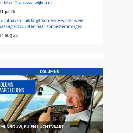
KLM en Transavia wijken uit
31 jul 26
Luchthaven Luik krijgt komende winter weer
passagiersvluchten naar zonbestemmingen
04 aug 26
COLUMNS
MIJNBOUW, EU EN LUCHTVAART