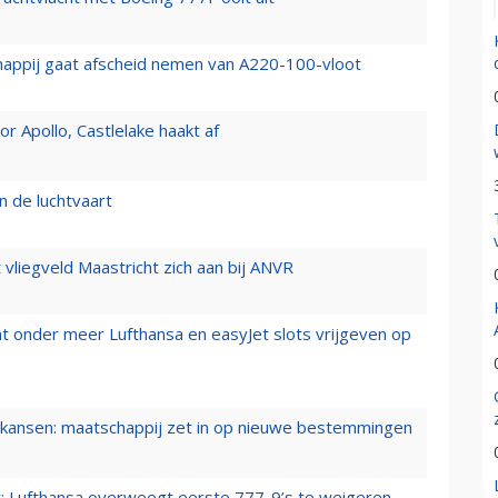
happij gaat afscheid nemen van A220-100-vloot
 Apollo, Castlelake haakt af
n de luchtvaart
t vliegveld Maastricht zich aan bij ANVR
t onder meer Lufthansa en easyJet slots vrijgeven op
ansen: maatschappij zet in op nieuwe bestemmingen
er: Lufthansa overweegt eerste 777-9’s te weigeren