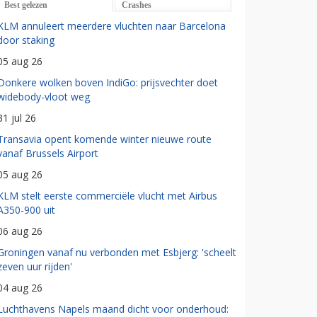
Best gelezen
Crashes
KLM annuleert meerdere vluchten naar Barcelona
door staking
05 aug 26
Donkere wolken boven IndiGo: prijsvechter doet
widebody-vloot weg
31 jul 26
Transavia opent komende winter nieuwe route
vanaf Brussels Airport
05 aug 26
KLM stelt eerste commerciële vlucht met Airbus
A350-900 uit
06 aug 26
Groningen vanaf nu verbonden met Esbjerg: 'scheelt
zeven uur rijden'
04 aug 26
Luchthavens Napels maand dicht voor onderhoud: