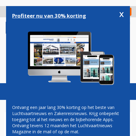
Overslaan
en
x
Digitaal Magazine
Registreer
Check in
naar
Profiteer nu van 30% korting
de
inhoud
gaan
Magazine
Podcasts
Vacatures
Toggl
naviga
Ontvang een jaar lang 30% korting op het beste van
Luchtvaartnieuws en Zakenreisnieuws. Krijg onbeperkt
toegang tot al het nieuws en de bijbehorende Apps.
FCAS
Ontvang tevens 12 maanden het Luchtvaartnieuws
Magazine in de mail of op de mat.